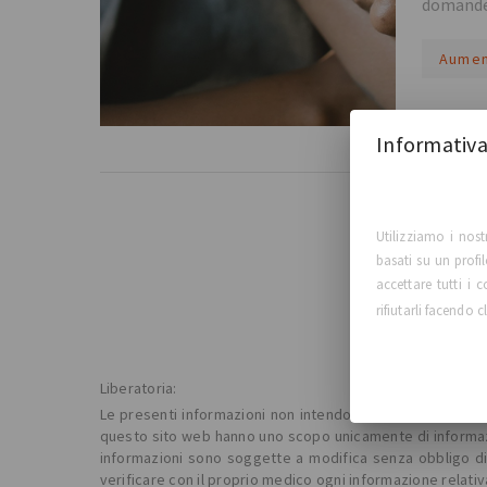
domande 
Aumen
Leggi di 
Informativa
Utilizziamo i nost
basati su un profi
accettare tutti i
rifiutarli facendo c
Liberatoria:
Le presenti informazioni non intendono sostituire la consu
questo sito web hanno uno scopo unicamente di informazio
informazioni sono soggette a modifica senza obbligo di p
verificare con il proprio medico ogni informazione relativ