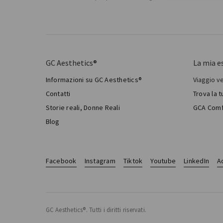
GC Aesthetics®
La mia e
Informazioni su GC Aesthetics®
Viaggio v
Il mio 
Contatti
Trova la 
Chirur
Storie reali, Donne Reali
GCA Comf
Total 
Blog
Facebook
Instagram
Tiktok
Youtube
LinkedIn
Ac
GC Aesthetics®. Tutti i diritti riservati.