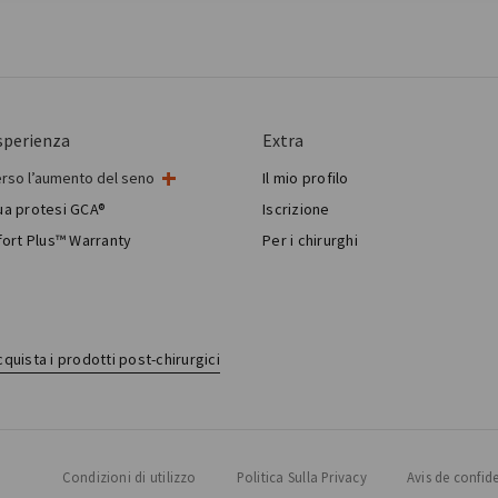
sperienza
Extra
erso l’aumento del seno
Il mio profilo
intervento al seno
tua protesi GCA®
Iscrizione
gia mammaria estetica
ort Plus™ Warranty
Per i chirurghi
Breast Reconstruction™
quista i prodotti post-chirurgici
Condizioni di utilizzo
Politica Sulla Privacy
Avis de confid