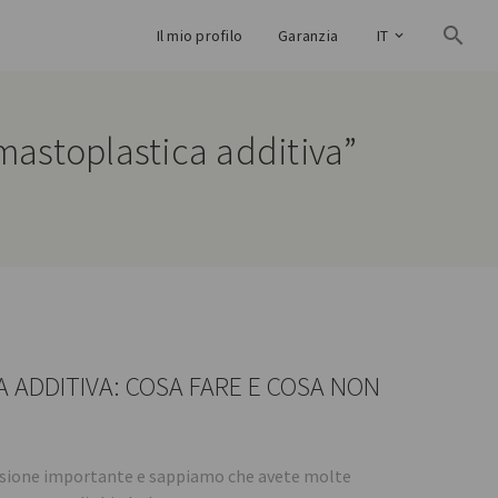
Il mio profilo
Garanzia
IT
 mastoplastica additiva”
ADDITIVA: COSA FARE E COSA NON
ecisione importante e sappiamo che avete molte