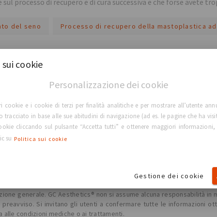
sul processo di recupero e di cura successiva e che forse avete tro
to del seno
Processo di recupero della mastoplastica ad
più
 sui cookie
Personalizzazione dei cookie
ri cookie e i cookie di terzi per finalità analitiche e per mostrare all’utente ann
lo tracciato in base alle sue abitudini di navigazione (ad es. le pagine che ha visi
TORNA ALLA HOME PAGE
 cookie cliccando sul pulsante “Accetta tutti” e ottenere maggiori informazioni,
lic su
Politica sui cookie
Gestione dei cookie
lenza, la diagnosi o il trattamento da parte di un medico professionista
ne generale. GC Aesthetics® non si assume alcuna responsabilità in merit
reavviso. Si invitano gli utenti a confermare tutte le informazioni ot
a alle condizioni mediche o ai trattamenti.