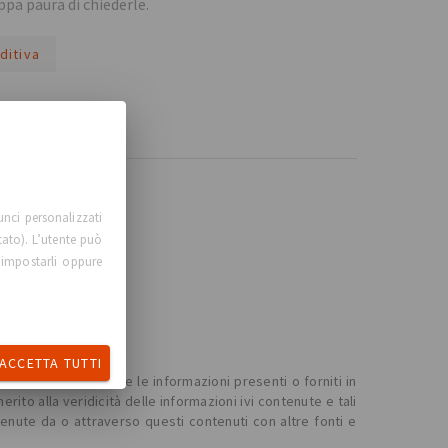
ppa paura di chiederle.
ditiva
unci personalizzati
tato). L’utente può
 impostarli oppure
ACCETTA TUTTI
. Tutti i contenuti e le informazioni presenti o forniti in
o alla veridicità delle informazioni ivi contenute e tali
tenute da o attraverso questi contenuti con altre fonti e