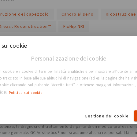
truzione del capezzolo
Cancro al seno
Ricostruzione
 Breast Reconstruction™
FixNip NRI
più
 sui cookie
Personalizzazione dei cookie
ri cookie e i cookie di terzi per finalità analitiche e per mostrare all’utente ann
lo tracciato in base alle sue abitudini di navigazione (ad es. le pagine che ha visi
 cookie cliccando sul pulsante “Accetta tutti” e ottenere maggiori informazioni,
TORNA ALLA HOME PAGE
lic su
Politica sui cookie
Gestione dei cookie
lenza, la diagnosi o il trattamento da parte di un medico professionista
ne generale. GC Aesthetics® non si assume alcuna responsabilità in merit