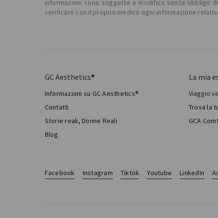
informazioni sono soggette a modifica senza obbligo di p
verificare con il proprio medico ogni informazione relativ
GC Aesthetics®
La mia e
Informazioni su GC Aesthetics®
Viaggio v
Il mio 
Contatti
Trova la 
Chirur
Storie reali, Donne Reali
GCA Comf
Total 
Blog
Facebook
Instagram
Tiktok
Youtube
LinkedIn
Ac