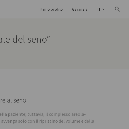
Il mio profilo
Garanzia
IT
tale del seno”
re al seno
ella paziente; tuttavia, il complesso areola-
avvenga solo con il ripristino del volume e della