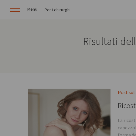
Menu
Per i chirurghi
Risultati del
Post sul
Ricost
La ricost
capezzol
forma de