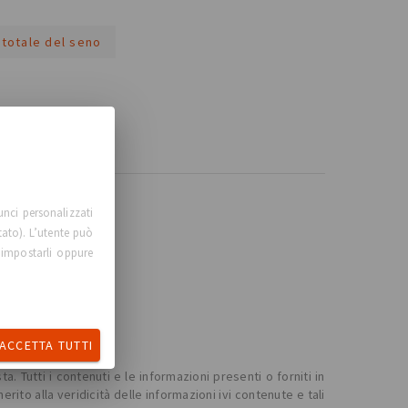
 totale del seno
unci personalizzati
tato). L’utente può
 impostarli oppure
ACCETTA TUTTI
. Tutti i contenuti e le informazioni presenti o forniti in
o alla veridicità delle informazioni ivi contenute e tali