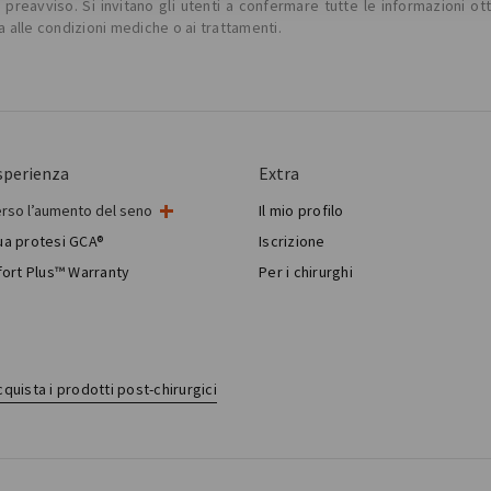
reavviso. Si invitano gli utenti a confermare tutte le informazioni ot
a alle condizioni mediche o ai trattamenti.
sperienza
Extra
erso l’aumento del seno
Il mio profilo
intervento al seno
tua protesi GCA®
Iscrizione
gia mammaria estetica
ort Plus™ Warranty
Per i chirurghi
Breast Reconstruction™
quista i prodotti post-chirurgici