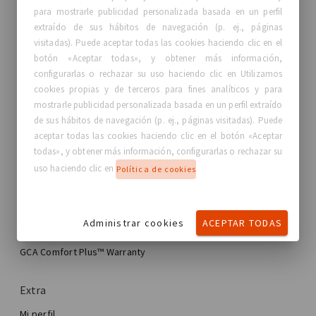
para mostrarle publicidad personalizada basada en un perfil
extraído de sus hábitos de navegación (p. ej., páginas
visitadas). Puede aceptar todas las cookies haciendo clic en el
botón «Aceptar todas», y obtener más información,
GC Aesthetics®
configurarlas o rechazar su uso haciendo clic en Utilizamos
cookies propias y de terceros para fines analíticos y para
Acerca de GC Aesthetics®
mostrarle publicidad personalizada basada en un perfil extraído
Contáctanos
de sus hábitos de navegación (p. ej., páginas visitadas). Puede
Historias reales, Mujeres Reales
aceptar todas las cookies haciendo clic en el botón «Aceptar
Blog
todas», y obtener más información, configurarlas o rechazar su
uso haciendo clic en
Política de cookies
Mi experiencia
Mi experiencia de mejora mamaria
Administrar cookies
ACEPTAR TODAS
Mi cirugía de mama
Encuentra tu implante de GCA®
Cirugía estética mamaria
GCA Comfort Plus™ Warranty
Total Breast Reconstruction™
Extra
Mi perfil