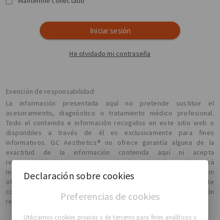
Mantenme conectado
Iniciar sesión
He olvidado mi contraseña
Exención de responsabilidad:
La información presentada aquí no pretende sustituir el
asesoramiento, diagnóstico o tratamiento médico profesional.
Todo el contenido e información recogidos en este sitio web o
disponibles a través de él es exclusivamente para fines
informativos. GC Aesthetics® no ofrece garantía alguna de la
exactitud de la información contenida aquí ni acepta
responsabilidad alguna por su exactitud, y dicha información podrá
modificarse sin previo aviso. Le recomendamos que confirme con
Declaración sobre cookies
otras fuentes cualquier información obtenida mediante este
contenido y que compruebe con su médico toda la información
Preferencias de cookies
relativa a su estado médico o tratamiento.
Utilizamos cookies propias y de terceros para fines analíticos y