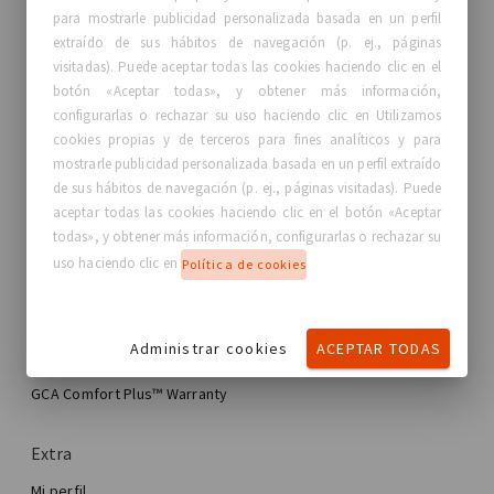
para mostrarle publicidad personalizada basada en un perfil
extraído de sus hábitos de navegación (p. ej., páginas
visitadas). Puede aceptar todas las cookies haciendo clic en el
botón «Aceptar todas», y obtener más información,
GC Aesthetics®
configurarlas o rechazar su uso haciendo clic en Utilizamos
cookies propias y de terceros para fines analíticos y para
Acerca de GC Aesthetics®
mostrarle publicidad personalizada basada en un perfil extraído
Contáctanos
de sus hábitos de navegación (p. ej., páginas visitadas). Puede
Historias reales, Mujeres Reales
aceptar todas las cookies haciendo clic en el botón «Aceptar
Blog
todas», y obtener más información, configurarlas o rechazar su
uso haciendo clic en
Política de cookies
Mi experiencia
Mi experiencia de mejora mamaria
Administrar cookies
ACEPTAR TODAS
Mi cirugía de mama
Encuentra tu implante de GCA®
Cirugía estética mamaria
GCA Comfort Plus™ Warranty
Total Breast Reconstruction™
Extra
Mi perfil