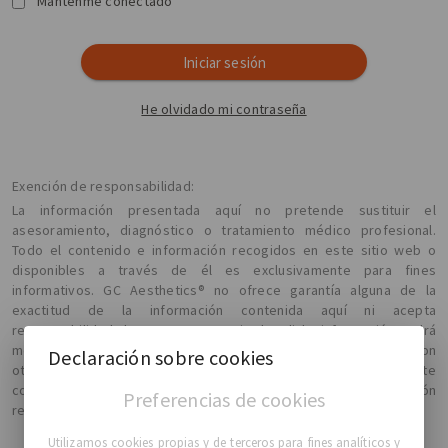
Mantenme conectado
Iniciar sesión
He olvidado mi contraseña
Exención de responsabilidad:
La información presentada aquí no pretende sustituir el
asesoramiento, diagnóstico o tratamiento médico profesional.
Todo el contenido e información recogidos en este sitio web o
disponibles a través de él es exclusivamente para fines
informativos. GC Aesthetics® no ofrece garantía alguna de la
exactitud de la información contenida aquí ni acepta
responsabilidad alguna por su exactitud, y dicha información podrá
modificarse sin previo aviso. Le recomendamos que confirme con
Declaración sobre cookies
otras fuentes cualquier información obtenida mediante este
contenido y que compruebe con su médico toda la información
Preferencias de cookies
relativa a su estado médico o tratamiento.
Utilizamos cookies propias y de terceros para fines analíticos y