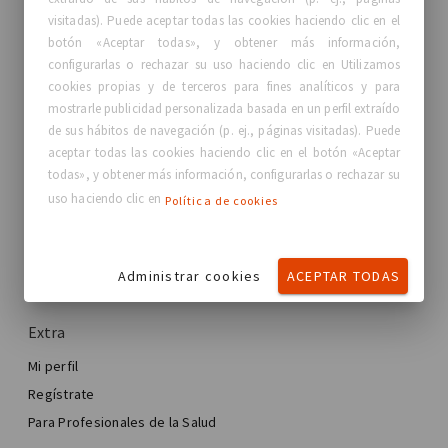
GC Aesthetics®
visitadas). Puede aceptar todas las cookies haciendo clic en el
botón «Aceptar todas», y obtener más información,
Acerca de GC Aesthetics®
configurarlas o rechazar su uso haciendo clic en Utilizamos
Contáctanos
cookies propias y de terceros para fines analíticos y para
Historias reales, Mujeres Reales
mostrarle publicidad personalizada basada en un perfil extraído
de sus hábitos de navegación (p. ej., páginas visitadas). Puede
Blog
aceptar todas las cookies haciendo clic en el botón «Aceptar
todas», y obtener más información, configurarlas o rechazar su
Mi experiencia
uso haciendo clic en
Política de cookies
Mi experiencia de mejora mamaria
Mi cirugía de mama
Encuentra tu implante de GCA®
Cirugía estética mamaria
Administrar cookies
ACEPTAR TODAS
GCA Comfort Plus™ Warranty
Total Breast Reconstruction™
Extra
Mi perfil
Regístrate
Para Profesionales de la Salud