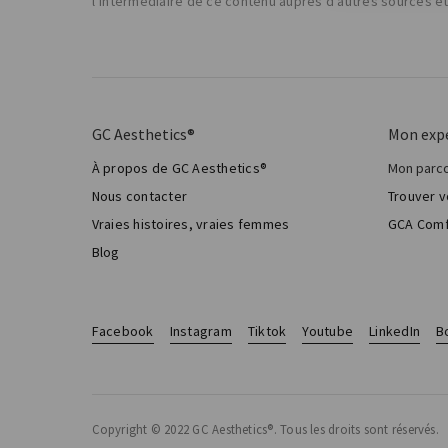
l’intermédiaire de ce contenu auprès d’autres sources e
GC Aesthetics®
Mon exp
À propos de GC Aesthetics®
Mon parco
Ma chi
Nous contacter
Trouver v
Chirur
Vraies histoires, vraies femmes
GCA Comf
Total 
Blog
Facebook
Instagram
Tiktok
Youtube
LinkedIn
B
Copyright © 2022 GC Aesthetics®. Tous les droits sont réservés.