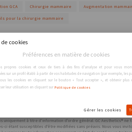
tion GCA
Chirurgie mammaire
Augmentation mammai
ils pour la chirurgie mammaire
 de cookies
Préférences en matière de cookies
os propres cookies et ceux de tiers à des fins d'analyse et pour vous montr
es sur un profil établi à partir de vos habitudes de navigation (par exemple, les p
RETOUR À LA PAGE D'ACCUEIL
ous les cookies en cliquant sur le bouton « Tout accepter », et obtenir plus d
er leur utilisation en cliquant sur
Politique de cookies
Gérer les cookies
T
placer un avis, un diagnostic ou un traitement médical professionnel.
nis uniquement à titre d’information d’ordre général. GC Aesthetics® ne 
les-ci étant susceptibles d'être modifiées sans préavis. Nous vous invit