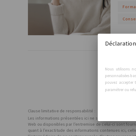
Forma
Conse
Lire plus
Déclaration
Nous utilisons n
personnalisées basé
pouvez accepter t
paramétrer ou refus
Clause limitative de responsabilité :
Les informations présentées ici ne sont pas censées rem
Web ou disponibles par l’entremise de celui-ci sont four
quant à l’exactitude des informations contenues ici, cel