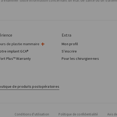
t à examiner toute information concernant un état de santé ou un traite
érience
Extra
urs de plastie mammaire
Mon profil
rurgie mammaire
otre implant GCA®
S'inscrire
gie esthétique mammaire
ort Plus™ Warranty
Pour les chirurgien·nes
Breast Reconstruction™
outique de produits postopératoires
Conditions d'utilisation
Politique de confidentialité
Avis de