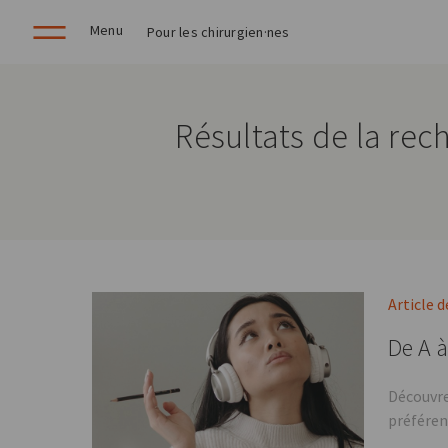
Menu
Pour les chirurgien·nes
Résultats de la rec
Article d
De A à
Découvre
préféren