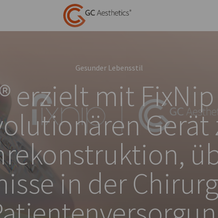
Gesunder Lebensstil
® erzielt mit FixNi
volutionären Gerät 
nrekonstruktion, ü
isse in der Chirur
Patientenversorgun