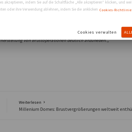
Chirurg
s akzeptieren, indem Sie auf die Schaltfläche „Alle akzeptieren“ klicken, und we
ichten oder ihre Verwendung ablehnen, indem Sie die anklicken
Cookies-Richtlinie
eil des Marktes für Brustimplantate aus und eröffnet
rden FixNip NRI(TM) Anfang 2022 zunächst auf den
s revolutionäre Produkt plastischen Chirurgen und
Cookies verwalten
ALL
rustrekonstruktion anbieten zu können, um das Leben von
rherstellung von Brustoperationen deutlich anzuheben.„
Weiterlesen
Millenium Domes: Brustvergrößerungen weltweit enthü