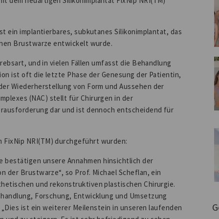
it dem neuartigen Silikonimplantat FixNip NRI(TM)
st ein implantierbares, subkutanes Silikonimplantat, das
ichen Brustwarze entwickelt wurde.
Krebsart, und in vielen Fällen umfasst die Behandlung
on ist oft die letzte Phase der Genesung der Patientin,
l der Wiederherstellung von Form und Aussehen der
plexes (NAC) stellt für Chirurgen in der
erausforderung dar und ist dennoch entscheidend für
m FixNip NRI(TM) durchgeführt wurden:
 bestätigen unsere Annahmen hinsichtlich der
n der Brustwarze“, so Prof. Michael Scheflan, ein
hetischen und rekonstruktiven plastischen Chirurgie.
 Behandlung, Forschung, Entwicklung und Umsetzung
G
 „Dies ist ein weiterer Meilenstein in unseren laufenden