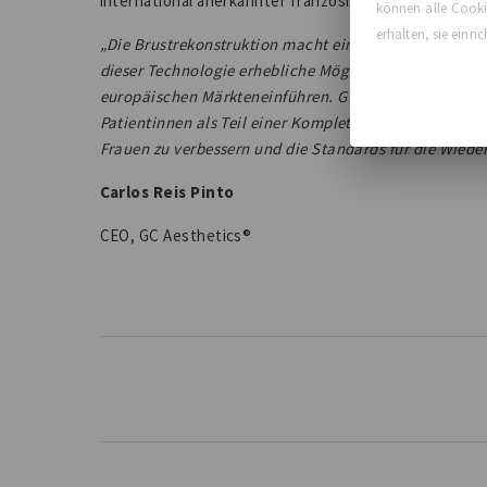
international anerkannter französischer plastischer 
können alle Cookie
erhalten, sie einr
„Die Brustrekonstruktion macht einen beträchtlichen T
dieser Technologie erhebliche Möglichkeiten, Wir we
europäischen Märkteneinführen. GCA freut sich, diese
Patientinnen als Teil einer Komplettlösung für die B
Frauen zu verbessern und die Standards für die Wiede
Carlos Reis Pinto
CEO, GC Aesthetics®