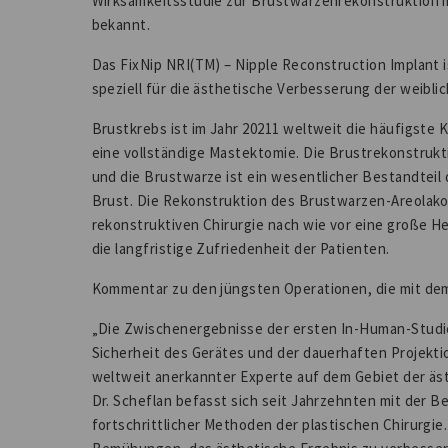
Wirksamkeitsstudie zur Brustwarzenrekonstruktion m
bekannt.
Das FixNip NRI(TM) – Nipple Reconstruction Implant i
speziell für die ästhetische Verbesserung der weibl
Brustkrebs ist im Jahr 20211 weltweit die häufigste 
eine vollständige Mastektomie. Die Brustrekonstrukti
und die Brustwarze ist ein wesentlicher Bestandtei
Brust. Die Rekonstruktion des Brustwarzen-Areolakom
rekonstruktiven Chirurgie nach wie vor eine große H
die langfristige Zufriedenheit der Patienten.
Kommentar zu den jüngsten Operationen, die mit de
„Die Zwischenergebnisse der ersten In-Human-Studie
Sicherheit des Gerätes und der dauerhaften Projektio
weltweit anerkannter Experte auf dem Gebiet der äst
Dr. Scheflan befasst sich seit Jahrzehnten mit der
fortschrittlicher Methoden der plastischen Chirurgie.