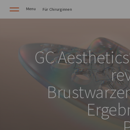
Menu
Für Chirurginnen
GC Aesthetics
re
Brustwarze
Ergebn