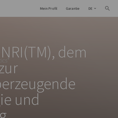
Mein Profil
Garantie
DE
p NRI(TM), dem
zur
berzeugende
gie und
g