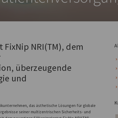
it FixNip NRI(TM), dem
A
r
ion, überzeugende
gie und
K
hnikunternehmen, das ästhetische Lösungen für globale
Ergebnisse seiner multizentrischen Sicherheits- und