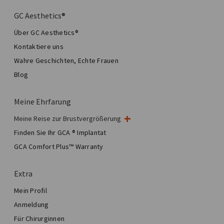
GC Aesthetics®
Über GC Aesthetics®
Kontaktiere uns
Wahre Geschichten, Echte Frauen
Blog
Meine Ehrfarung
Meine Reise zur Brustvergrößerung
Meine Brustoperation
Finden Sie Ihr GCA ® Implantat
Ästhetische Brustchirurgie
GCA Comfort Plus™ Warranty
Total Breast Reconstruction™
Extra
Mein Profil
Anmeldung
Für Chirurginnen