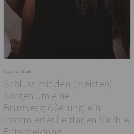
Tipps & Fakten
Schluss mit den (meisten)
Sorgen um eine
Brustvergrößerung: ein
informierter Leitfaden für Ihre
Entscheidung