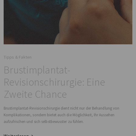
Tipps & Fakten
Brustimplantat-
Revisionschirurgie: Eine
Zweite Chance
Brustimplantat-Revisionschirurgie dient nicht nur der Behandlung von
Komplikationen, sondern bietet auch die Möglichkeit, Ihr Aussehen
aufzufrischen und sich selbstbewusster zu fühlen.