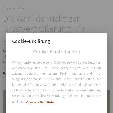
Tipps & Fakten
Die Wahl der richtigen
Brustvergrößerung: Ein
umfassender Leitfaden
Cookie-Erklärung
Lassen Sie uns diese Verfahren im Detail erkunden, die Optionen und die
Cookie-Einstellungen
Terminologie entmystifizieren und Ihnen helfen, eine informierte
Entscheidung zu treffen, um die gewünschten Ergebnisse zu erzielen.
Wir verwenden unsere eigenen Cookies sowie Cookies Dritter für
Analysezwecke und um Ihnen personalisierte Werbung zu
Weiterlesen
zeigen, basierend auf einem Profil, das aufgrund Ihrer
Surfgewohnheiten (z. B. besuchte Seiten) erstellt wurde. Sie
können alle Cookies akzeptieren, indem Sie auf die Schaltfläche
„Alle akzeptieren“ klicken, und weitere Informationen erhalten,
sie einrichten oder ihre Verwendung ablehnen, indem Sie die
anklicken
Cookies-Richtlinie