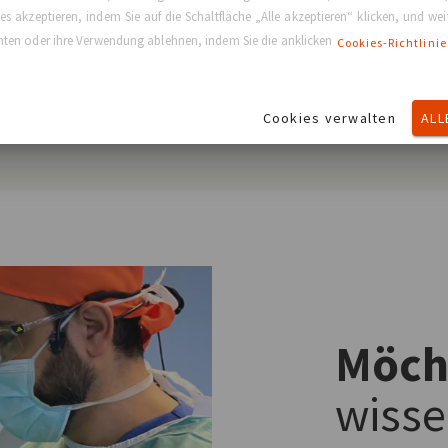
ichtet ist, basierend auf Ihrer
werden, damit das Implant
s akzeptieren, indem Sie auf die Schaltfläche „Alle akzeptieren“ klicken, und we
Einschnittstelle.
hindurchpasst.
ichten oder ihre Verwendung ablehnen, indem Sie die anklicken
Cookies-Richtlinie
plantate müssen von Hand mit der
en Ausrichtung in der Vorrichtung
platziert werden.
Cookies verwalten
ALL
Möch
wiss