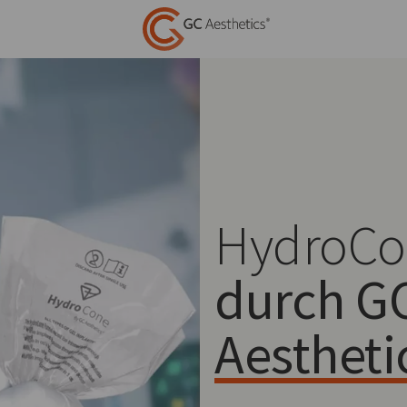
HydroC
durch G
Aestheti