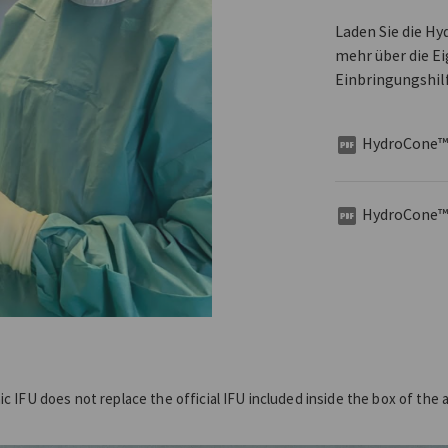
Laden Sie die H
mehr über die E
Einbringungshilf
HydroCone™ 
HydroCone™
ic IFU does not replace the official IFU included inside the box of the 