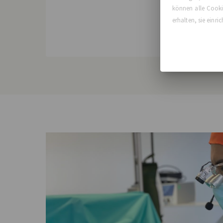
ausger
können alle Cookie
erhalten, sie einr
Diese Im
richtig