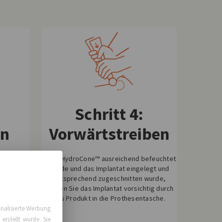
Schritt 4:
en
Vorwärtstreiben
chtlinie,
Wenn HydroCone™ ausreichend befeuchtet
 Volumen
wurde und das Implantat eingelegt und
t, wobei
entsprechend zugeschnitten wurde,
e oder
treiben Sie das Implantat vorsichtig durch
chtigt
das Produkt in die Prothesentasche.
tate muss
nalisierte Werbung
schnitten
erstellt wurde. Sie