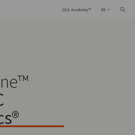
GCA Academy™
DE
one™
C
cs®