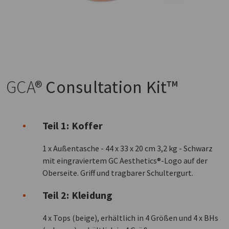
GCA®
Consultation Kit™
Teil 1: Koffer
1 x Außentasche - 44 x 33 x 20 cm 3,2 kg - Schwarz
mit eingraviertem GC Aesthetics®-Logo auf der
Oberseite. Griff und tragbarer Schultergurt.
Teil 2: Kleidung
4 x Tops (beige), erhältlich in 4 Größen und 4 x BHs