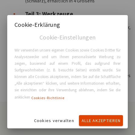
(schwarz), erhältlich in 4 Größens
Teil 3: Werkzeuge
Cookie-Erklärung
3:1 Werkzeugkoffer - 43 x 31 x 6.5 cm - Messschieber,
Maßband, Markierstift
Cookie-Einstellungen
Teil 4: Externe Sizer
Wir verwenden unsere eigenen Cookies sowie Cookies Dritter für
Analysezwecke und um Ihnen personalisierte Werbung zu
Das GCA®-Konsultationskit beinhaltet ein
zeigen, basierend auf einem Profil, das aufgrund Ihrer
umfassendes Angebot an externen Sizern, das den
Surfgewohnheiten (z. B. besuchte Seiten) erstellt wurde. Sie
Großteil der Bedürfnisse von Frauen abdeckt und es
können alle Cookies akzeptieren, indem Sie auf die Schaltfläche
dem Chirurgen erlaubt, das geeignete Implantat
„Alle akzeptieren“ klicken, und weitere Informationen erhalten,
auszuwählen.
sie einrichten oder ihre Verwendung ablehnen, indem Sie die
anklicken
Cookies-Richtlinie
Cookies verwalten
ALLE AKZEPTIEREN