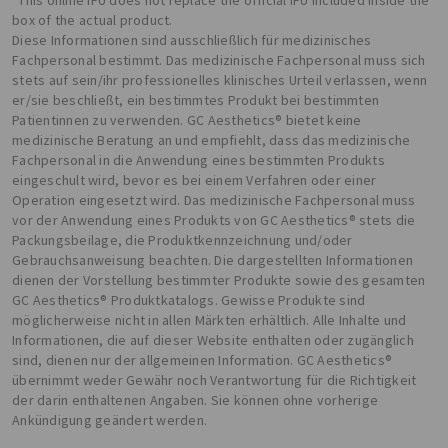
box of the actual product.
Diese Informationen sind ausschließlich für medizinisches
Fachpersonal bestimmt. Das medizinische Fachpersonal muss sich
stets auf sein/ihr professionelles klinisches Urteil verlassen, wenn
er/sie beschließt, ein bestimmtes Produkt bei bestimmten
Patientinnen zu verwenden. GC Aesthetics® bietet keine
medizinische Beratung an und empfiehlt, dass das medizinische
Fachpersonal in die Anwendung eines bestimmten Produkts
eingeschult wird, bevor es bei einem Verfahren oder einer
Operation eingesetzt wird. Das medizinische Fachpersonal muss
vor der Anwendung eines Produkts von GC Aesthetics® stets die
Packungsbeilage, die Produktkennzeichnung und/oder
Gebrauchsanweisung beachten. Die dargestellten Informationen
dienen der Vorstellung bestimmter Produkte sowie des gesamten
GC Aesthetics® Produktkatalogs. Gewisse Produkte sind
möglicherweise nicht in allen Märkten erhältlich. Alle Inhalte und
Informationen, die auf dieser Website enthalten oder zugänglich
sind, dienen nur der allgemeinen Information. GC Aesthetics®
übernimmt weder Gewähr noch Verantwortung für die Richtigkeit
der darin enthaltenen Angaben. Sie können ohne vorherige
Ankündigung geändert werden.