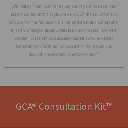
Wir helfen Ihnen, das Vertrauen der Patientinnen bei der
Erstkonsultation mit Tools wie dem GCA®-Konsultationskit
und Eve 4.0 ™ aufzubauen. Die Patientinnen sind zufriedener
mit den Endergebnissen, weil sie in den Prozess involviert
wurden. Diese aktive Zusammenarbeit zwischen Ihren
Patientinnen und Ihnen verbessert ihr Vertrauen und
dadurch die letztendliche Konversion¹.
GCA® Consultation Kit™