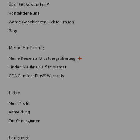
Über GC Aesthetics®
Kontaktiere uns
Wahre Geschichten, Echte Frauen
Blog
Meine Ehrfarung
Meine Reise zur Brustvergrößerung
Meine Brustoperation
Finden Sie Ihr GCA ® Implantat
Ästhetische Brustchirurgie
GCA Comfort Plus™ Warranty
Total Breast Reconstruction™
Extra
Mein Profil
Anmeldung
Für Chirurginnen
Language