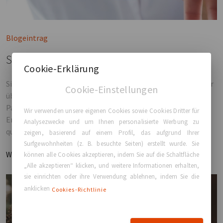
Blogeintrag
Sind Brustimplantate im Jahr 2026 sicher?
Cookie-Erklärung
Sind Brustimplantate im Jahr 2026 sicher? Erfahren Sie mehr
Cookie-Einstellungen
über moderne Sicherheitsstandards, transparente
Patientenaufklärung und informierte Entscheidungen.
Wir verwenden unsere eigenen Cookies sowie Cookies Dritter für
Entdecken Sie, welche Rolle Vertrauen, Nachsorge und
Analysezwecke und um Ihnen personalisierte Werbung zu
qualifizierte Chirurgen bei Ihrer Entscheidung spielen.
zeigen, basierend auf einem Profil, das aufgrund Ihrer
Surfgewohnheiten (z. B. besuchte Seiten) erstellt wurde. Sie
Weiterlesen
können alle Cookies akzeptieren, indem Sie auf die Schaltfläche
„Alle akzeptieren“ klicken, und weitere Informationen erhalten,
sie einrichten oder ihre Verwendung ablehnen, indem Sie die
anklicken
Cookies-Richtlinie