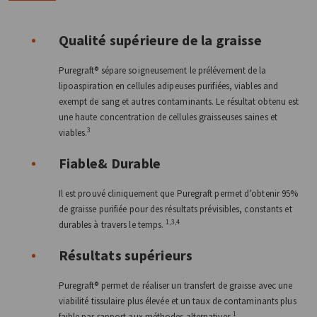
Qualité supérieure de la graisse
Puregraft® sépare soigneusement le prélévement de la
lipoaspiration en cellules adipeuses purifiées, viables and
exempt de sang et autres contaminants. Le résultat obtenu est
une haute concentration de cellules graisseuses saines et
3
viables.
Fiable& Durable
Il est prouvé cliniquement que Puregraft permet d’obtenir 95%
de graisse purifiée pour des résultats prévisibles, constants et
1,3,4
durables à travers le temps.
Résultats supérieurs
Puregraft® permet de réaliser un transfert de graisse avec une
viabilité tissulaire plus élevée et un taux de contaminants plus
1
faible par rapport aux méthodes alternatives.