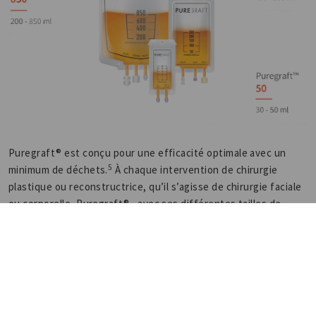
Puregraft® est conçu pour une efficacité optimale avec un
5
minimum de déchets.
À chaque intervention de chirurgie
plastique ou reconstructrice, qu’il s’agisse de chirurgie faciale
ou corporelle, Puregraft® , avec ses différentes tailles de
poche, peut répondre à chacune de vos demandes.