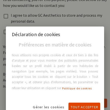
how you would like us to contact you:
I agree to allow GC Aesthetics to store and process my
personal data.
I agree to receive other communications from GC
Déclaration de cookies
Aesthetics®.
Préférences en matière de cookies
You can unsubscribe from these communications at any time.
For more information on how to unsubscribe, our privacy
Nous utilisons nos propres cookies et ceux de tiers à des fins
practices, and how we are committed to protecting and
d'analyse et pour vous montrer des publicités personnalisées
respecting your privacy, please review our Privacy Policy.
basées sur un profil établi à partir de vos habitudes de
navigation (par exemple, les pages visitées). Vous pouvez
By clicking submit below, you consent to allow GC
accepter tous les cookies en cliquant sur le bouton « Tout
Aesthetics® to store and process the personal information
accepter », et obtenir plus d'informations, les paramétrer ou
submitted above to provide you the content requested.
refuser leur utilisation en cliquant sur
Politique de cookies
SUBMIT
Gérer les cookies
TOUT ACCEPTER