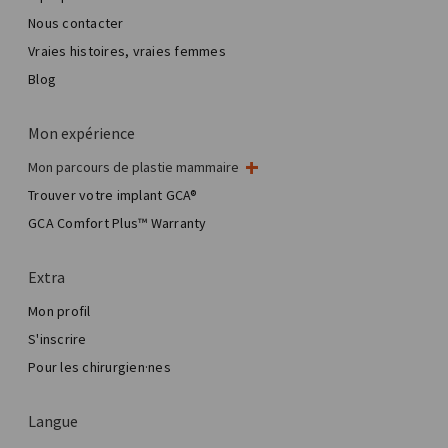
Nous contacter
Vraies histoires, vraies femmes
Blog
Mon expérience
Mon parcours de plastie mammaire
Ma chirurgie mammaire
Trouver votre implant GCA®
Chirurgie esthétique mammaire
GCA Comfort Plus™ Warranty
Total Breast Reconstruction™
Extra
Mon profil
S'inscrire
Pour les chirurgien·nes
Langue