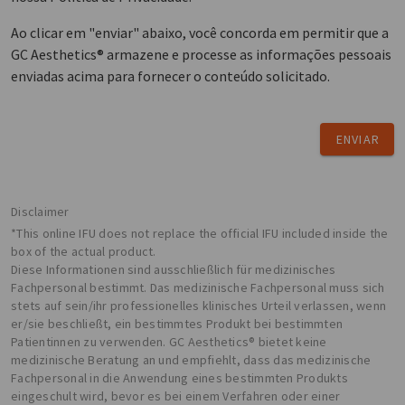
Ao clicar em "enviar" abaixo, você concorda em permitir que a
GC Aesthetics® armazene e processe as informações pessoais
enviadas acima para fornecer o conteúdo solicitado.
ENVIAR
Disclaimer
*This online IFU does not replace the official IFU included inside the
box of the actual product.
Diese Informationen sind ausschließlich für medizinisches
Fachpersonal bestimmt. Das medizinische Fachpersonal muss sich
stets auf sein/ihr professionelles klinisches Urteil verlassen, wenn
er/sie beschließt, ein bestimmtes Produkt bei bestimmten
Patientinnen zu verwenden. GC Aesthetics® bietet keine
medizinische Beratung an und empfiehlt, dass das medizinische
Fachpersonal in die Anwendung eines bestimmten Produkts
eingeschult wird, bevor es bei einem Verfahren oder einer