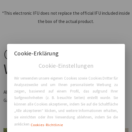
*This electronic IFU does not replace the official IFU included inside
the box of the actual product.
GCA
Comfort Plus™
Cookie-Erklärung
Warranty
Cookie-Einstellungen
Wir verwenden unsere eigenen Cookies sowie Cookies Dritter für
Analysezwecke und um Ihnen personalisierte Werbung zu
zeigen, basierend auf einem Profil, das aufgrund Ihrer
Alle GCA® Brustimplantate sind durch die GCA Comfort Plus™
Surfgewohnheiten (z. B. besuchte Seiten) erstellt wurde. Sie
Garantie abgedeckt.
können alle Cookies akzeptieren, indem Sie auf die Schaltfläche
„Alle akzeptieren“ klicken, und weitere Informationen erhalten,
sie einrichten oder ihre Verwendung ablehnen, indem Sie die
anklicken
Cookies-Richtlinie