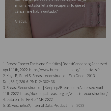
misma, estaba feliz de recuperar lo que el
cáncer me había quitado."
Gladys.
1. Breast Cancer Facts and Statistics | BreastCancer.org Accessed
April 11th, 2022. https://www.breastcancer.org/facts-statistics
2. Kaya B, Serel S. Breast reconstruction. Exp Oncol. 2013
Dec;35(4):280-6. PMID: 24382438.
3. Breast Reconstruction | KeepingABreast.com Accessed April
11th 2022. https://keepingabreast.org.uk/what-is-reconstruction/
4. Data on file, FixNip™ NRI 2022.
5. GC Aesthetics®, Internal Data. Product Trial, 2022