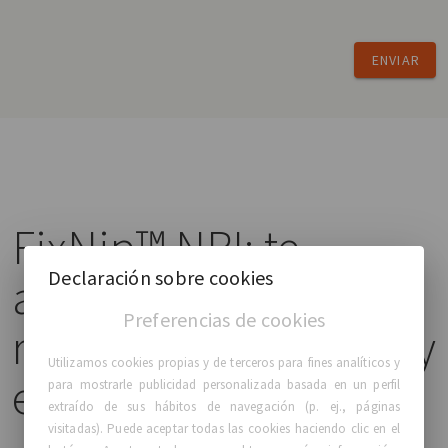
ENVIAR
FixNip™ NRI: te
Declaración sobre cookies
ayudamos a
Preferencias de cookies
recuperar el aspecto y
Utilizamos cookies propias y de terceros para fines analíticos y
el tacto de su pezón
para mostrarle publicidad personalizada basada en un perfil
extraído de sus hábitos de navegación (p. ej., páginas
visitadas). Puede aceptar todas las cookies haciendo clic en el