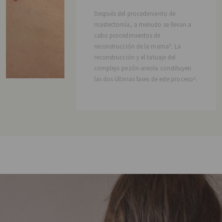
Después del procedimiento de
mastectomía, a menudo se llevan a
cabo procedimientos de
reconstrucción de la mama². La
reconstrucción y el tatuaje del
complejo pezón-areola constituyen
las dos últimas fases de este proceso⁵.