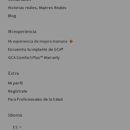
Historias reales, Mujeres Reales
Blog
Mi experiencia
Mi experiencia de mejora mamaria
Mi cirugía de mama
Encuentra tu implante de GCA®
Cirugía estética mamaria
GCA Comfort Plus™ Warranty
Total Breast Reconstruction™
Extra
Mi perfil
Regístrate
Para Profesionales de la Salud
Idioma
ES