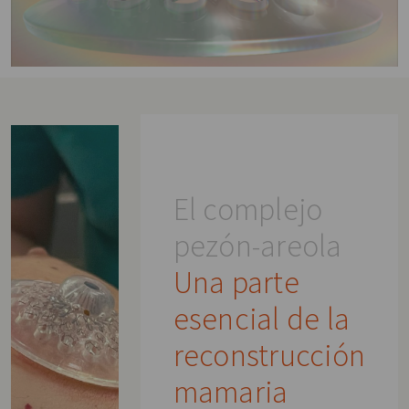
El complejo
pezón-areola
Una parte
esencial de la
reconstrucción
mamaria