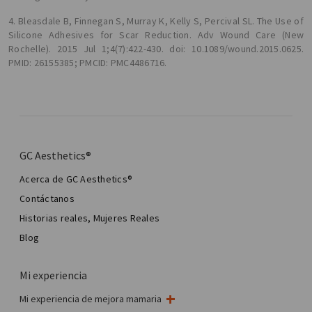
4. Bleasdale B, Finnegan S, Murray K, Kelly S, Percival SL. The Use of
Silicone Adhesives for Scar Reduction. Adv Wound Care (New
Rochelle). 2015 Jul 1;4(7):422-430. doi: 10.1089/wound.2015.0625.
PMID: 26155385; PMCID: PMC4486716.
GC Aesthetics®
Acerca de GC Aesthetics®
Contáctanos
Historias reales, Mujeres Reales
Blog
Mi experiencia
Mi experiencia de mejora mamaria