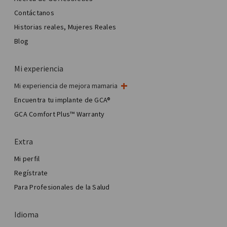
Contáctanos
Historias reales, Mujeres Reales
Blog
Mi experiencia
Mi experiencia de mejora mamaria
Mi cirugía de mama
Encuentra tu implante de GCA®
Cirugía estética mamaria
GCA Comfort Plus™ Warranty
Total Breast Reconstruction™
Extra
Mi perfil
Regístrate
Para Profesionales de la Salud
Idioma