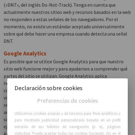
(«DNT», del inglés Do-Not-Track). Tenga en cuenta que
actualmente nuestros sitios web y recursos basados en la web
no responden a estas señales de los navegadores. Por el
momento, no existe un estándar aceptado universalmente
sobre qué debe hacer una empresa cuando detecta una señal
DNT.
Google Analytics
Es posible que se utilice Google Analytics para que nuestro
sitio web funcione mejor y para ayudarnos a comprender qué
partes del sitio se utilizan. Google Analytics aplica
herramientas técnicas como cookies de primeras partes y
Declaración sobre cookies
código JavaScript para recopilar información sobre los
visitantes. El servicio de Google Analytics hace un
Preferencias de cookies
seguimiento de los visitantes del sitio que tienen JavaScript
activado. Google Analytics hace un seguimiento anónimo
Utilizamos cookies propias y de terceros para fines analíticos y
sobre cómo interactúan los visitantes con un sitio web, por
para mostrarle publicidad personalizada basada en un perfil
ejemplo de dónde vienen y qué hacen en el sitio. Google
extraído de sus hábitos de navegación (p. ej., páginas
visitadas). Puede aceptar todas las cookies haciendo clic en el
Analytics recoge toda esta información sobre los usuarios.