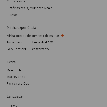
Contate-Nos
Histórias reais, Mulheres Reais
Blogue
Minha experiência
Minha jornada de aumento de mamas
Minha cirurgia de mama
Encontre seu implante da GCA®
Cirurgia estética de mama
GCA Comfort Plus™ Warranty
Total Breast Reconstruction™
Extra
Meu perfil
Inscrever-se
Para cirurgiões
Language
PT