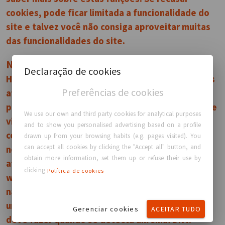
cookies, pode ficar limitada a funcionalidade do
site e talvez você não consiga aproveitar muitas
das funcionalidades do site.
Não rastrear
Declaração de cookies
Há várias maneiras de impedir que rastreiem suas
Preferências de cookies
atividades online. Uma delas é configurar uma
preferência no seu navegador que avisa sites que
We use our own and third party cookies for analytical purposes
visita que você não deseja que eles recolham
and to show you personalised advertising based on a profile
certas informações a seu respeito. Isso recebe o
drawn up from your browsing habits (e.g. pages visited). You
can accept all cookies by clicking the "Accept all" button, and
nome de Do-Not-Track (“DNT”). Note que,
obtain more information, set them up or refuse their use by
atualmente, nossos sites e recursos com base na
clicking
Política de cookies
web não respondem a estes alertas dos
navegadores. Neste momento, não há um padrão
universalmente aceito para o que uma empresa
Gerenciar cookies
ACEITAR TUDO
deve fazer quando se detecta um sinal DNT.