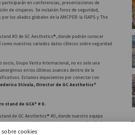
e participarán en conferencias, presentaciones de
ción de cirujanos. Se incluirán foros de seguridad,
 por los aliados globales de la AMCPER: la ISAPS y The
l stand #O de GC Aesthetics®, donde podrán conocer
í como nuestros variados datos clínicos sobre seguridad
 socio, Grupo Venta Internacional, no es solo una
umergirnos en los últimos avances dentro de la
nificativos. Estamos impacientes por conectar con
ederico Stivala, Director de GC Aesthetics®
ro stand de GCA® # 0.
l stand de GC Aesthetics® #O, donde nuestro equipo
E
nder cualquier duda y mostrarles nuestra fantástica
 sobre cookies