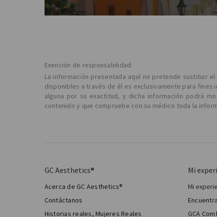
Exención de responsabilidad:
La información presentada aquí no pretende sustituir e
disponibles a través de él es exclusivamente para fines 
alguna por su exactitud, y dicha información podrá m
contenido y que compruebe con su médico toda la informa
GC Aesthetics®
Mi exper
Acerca de GC Aesthetics®
Mi experi
Mi cir
Contáctanos
Encuentra
Cirugía
Historias reales, Mujeres Reales
GCA Comf
Total 