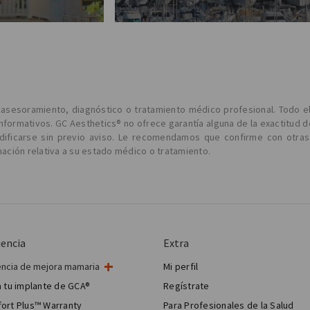
l asesoramiento, diagnóstico o tratamiento médico profesional. Todo e
informativos. GC Aesthetics® no ofrece garantía alguna de la exactitud d
odificarse sin previo aviso. Le recomendamos que confirme con otras
ción relativa a su estado médico o tratamiento.
iencia
Extra
encia de mejora mamaria
Mi perfil
ugía de mama
 tu implante de GCA®
Regístrate
 estética mamaria
ort Plus™ Warranty
Para Profesionales de la Salud
Breast Reconstruction™