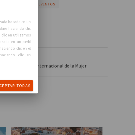
GCA LATAM
GCA EVENTOS
lizada basada en un
okies haciendo clic
clic en Utilizamos
asada en un perfil
haciendo clic en el
haciendo clic en
ras antes del Día Internacional de la Mujer
CEPTAR TODAS