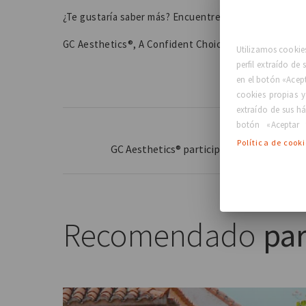
¿Te gustaría saber más? Encuentre información adici
GC Aesthetics®, A Confident Choice for Life™
Utilizamos cookies
perfil extraído de
en el botón «Acep
cookies propias y
extraído de sus há
botón «Aceptar 
Leer más
Política de cook
GC Aesthetics® participará en MBN 2023
Recomendado
par