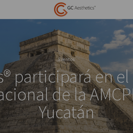
Eventos
® participará en e
acional de la AMC
Yucatán