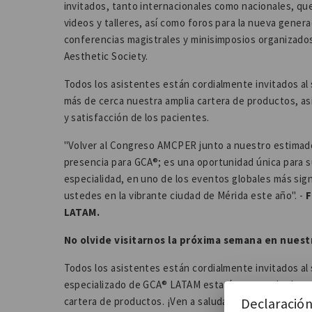
invitados, tanto internacionales como nacionales, qu
videos y talleres, así como foros para la nueva genera
conferencias magistrales y minisimposios organizados
Aesthetic Society.
Todos los asistentes están cordialmente invitados a
más de cerca nuestra amplia cartera de productos, as
y satisfacción de los pacientes.
"Volver al Congreso AMCPER junto a nuestro estimado
presencia para GCA®; es una oportunidad única para s
especialidad, en uno de los eventos globales más sig
ustedes en la vibrante ciudad de Mérida este año". -
F
LATAM.
No olvide visitarnos la próxima semana en nuest
Todos los asistentes están cordialmente invitados a
especializado de GCA® LATAM estará encantado de ate
Declaración
cartera de productos. ¡Ven a saludarnos!