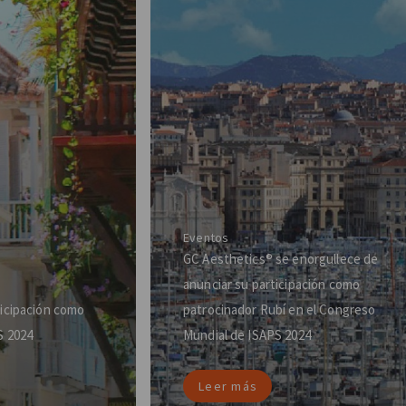
Eventos
GC Aesthetics® se enorgullece de
anunciar su participación como
ticipación como
patrocinador Rubí en el Congreso
S 2024
Mundial de ISAPS 2024
Leer más