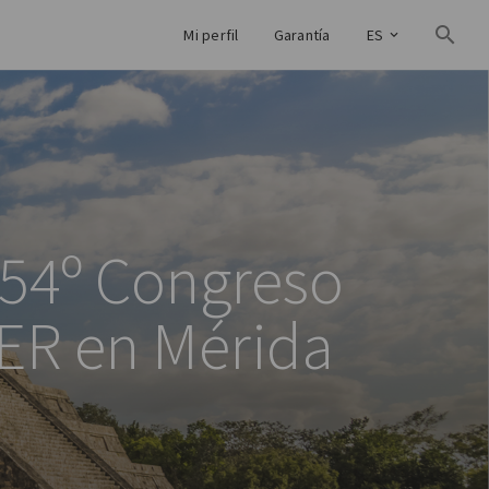
Mi perfil
Garantía
ES
l 54º Congreso
PER en Mérida