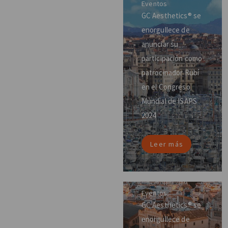
Eventos
GC Aesthetics® se
enorgullece de
anunciar su
participación como
patrocinador Rubí
en el Congreso
Mundial de ISAPS
2024
Leer más
Eventos
GC Aesthetics® se
enorgullece de