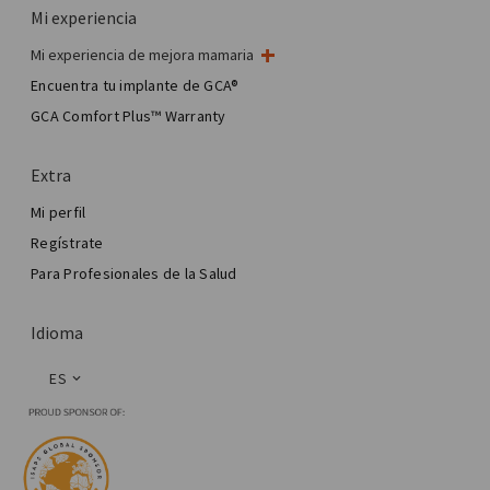
Mi experiencia
Mi experiencia de mejora mamaria
Mi cirugía de mama
Encuentra tu implante de GCA®
Cirugía estética mamaria
GCA Comfort Plus™ Warranty
Total Breast Reconstruction™
Extra
Mi perfil
Regístrate
Para Profesionales de la Salud
Idioma
ES