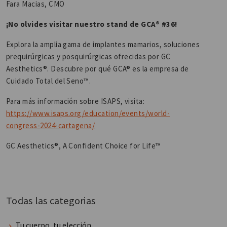
Fara Macias, CMO
¡No olvides visitar nuestro stand de GCA® #36!
Explora la amplia gama de implantes mamarios, soluciones
prequirúrgicas y posquirúrgicas ofrecidas por GC
Aesthetics®. Descubre por qué GCA® es la empresa de
Cuidado Total del Seno™.
Para más información sobre ISAPS, visita:
https://www.isaps.org/education/events/world-
congress-2024-cartagena/
GC Aesthetics®, A Confident Choice for Life™
Todas las categorias
Tu cuerpo, tu elección