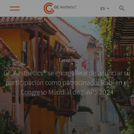
ES
Eventos
GC Aesthetics® se enorgullece de anunciar su
participación como patrocinador Rubí en el
Congreso Mundial de ISAPS 2024