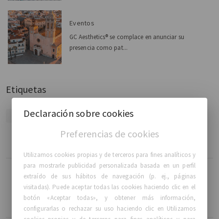
Eventos
GC Aesthetics® se complace en anunciar su
presencia como pat...
Etiquetas
Declaración sobre cookies
GCA
EVENTS
CONGRESS
ISAPS
Preferencias de cookies
Utilizamos cookies propias y de terceros para fines analíticos y
para mostrarle publicidad personalizada basada en un perfil
extraído de sus hábitos de navegación (p. ej., páginas
Leer más
visitadas). Puede aceptar todas las cookies haciendo clic en el
GC Aesthetics® se complace en participar como
botón «Aceptar todas», y obtener más información,
patrocinador Platinum en el Congreso SOFCEP
configurarlas o rechazar su uso haciendo clic en Utilizamos