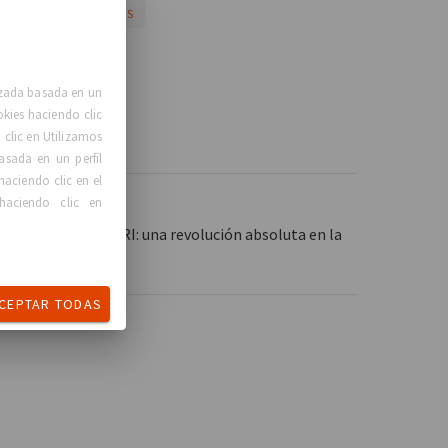
EVENT
CONGRESS
lizada basada en un
okies haciendo clic
clic en Utilizamos
asada en un perfil
haciendo clic en el
haciendo clic en
ento de FixNip™ NRI: una revolución absoluta en la
CEPTAR TODAS