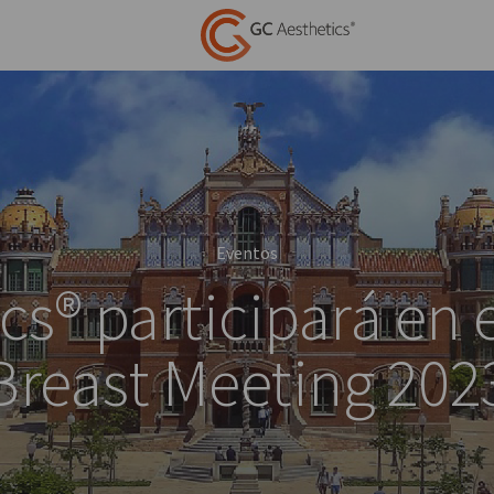
Eventos
cs® participará en 
Breast Meeting 202