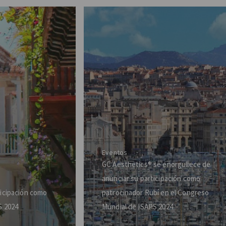
Eventos
GC Aesthetics® se enorgullece de
anunciar su participación como
ticipación como
patrocinador Rubí en el Congreso
S 2024
Mundial de ISAPS 2024