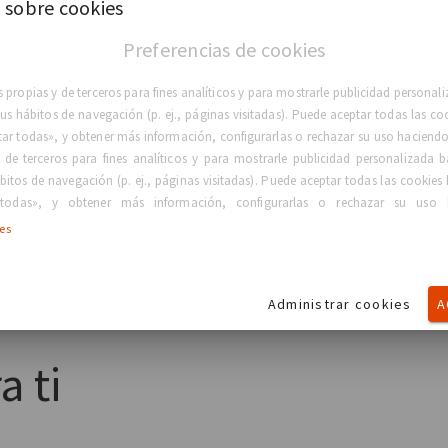
 sobre cookies
Preferencias de cookies
 propias y de terceros para fines analíticos y para mostrarle publicidad persona
 sus hábitos de navegación (p. ej., páginas visitadas). Puede aceptar todas las co
tar todas», y obtener más información, configurarlas o rechazar su uso haciendo 
 de terceros para fines analíticos y para mostrarle publicidad personalizada b
bitos de navegación (p. ej., páginas visitadas). Puede aceptar todas las cookies 
todas», y obtener más información, configurarlas o rechazar su uso 
Leer más
Leer más
ies
 Internacional de la
GC Aesthetics® anuncia el lanzami
AMCPER en México
reconstrucción mamaria
Administrar cookies
A
a ti