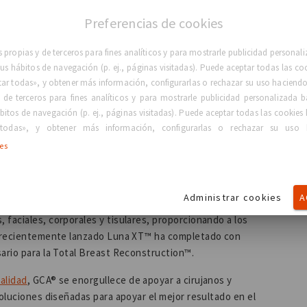
eso de recuperación de las pacientes. Con esta
cuidar a las mujeres que se enfrentan a esta batalla
Preferencias de cookies
 propias y de terceros para fines analíticos y para mostrarle publicidad persona
tico y reconstructivo brasileño
 sus hábitos de navegación (p. ej., páginas visitadas). Puede aceptar todas las co
tar todas», y obtener más información, configurarlas o rechazar su uso haciendo 
 de terceros para fines analíticos y para mostrarle publicidad personalizada b
bitos de navegación (p. ej., páginas visitadas). Puede aceptar todas las cookies 
 el sitio
web!
todas», y obtener más información, configurarlas o rechazar su uso 
ies
 por un estudio clínico prospectivo multicéntrico de 10
o plazo y de alta satisfacción de los pacientes.
Con
Administrar cookies
A
70 países, ofrecemos la cartera de implantes más
faciales, corporales y tisulares, proporcionando a los
el recientemente lanzado Luna XT™ ha completado con
sario para la Total Breast Reconstruction™.
calidad
, GCA® se enorgullece de apoyar a cirujanos y
soluciones diseñadas para apoyar el mejor resultado en el