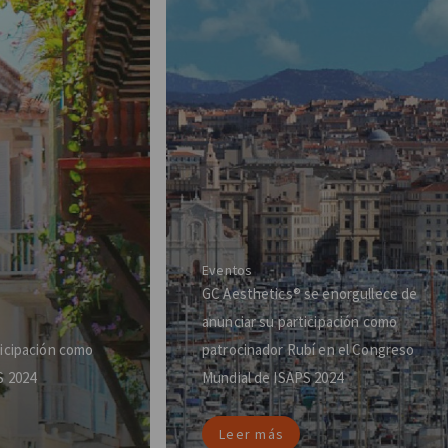
Eventos
GC Aesthetics® se enorgullece de
anunciar su participación como
ticipación como
patrocinador Rubí en el Congreso
S 2024
Mundial de ISAPS 2024
Leer más