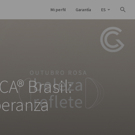
Mi perfil
Garantía
ES
A® Brasil:
peranza