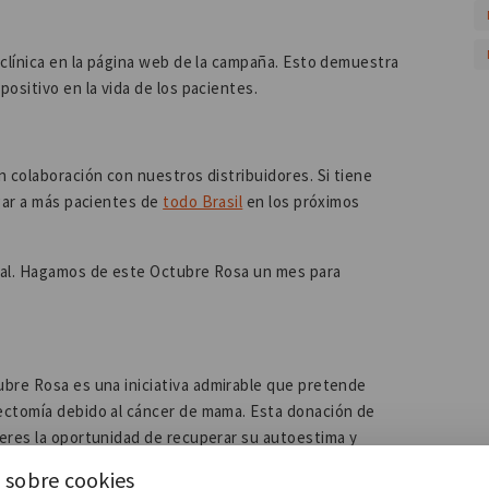
 clínica en la página web de la campaña. Esto demuestra
ositivo en la vida de los pacientes.
 colaboración con nuestros distribuidores. Si tiene
egar a más pacientes de
todo Brasil
en los próximos
eal. Hagamos de este Octubre Rosa un mes para
bre Rosa es una iniciativa admirable que pretende
ectomía debido al cáncer de mama. Esta donación de
eres la oportunidad de recuperar su autoestima y
mbién contribuye a difundir la importancia de la
 sobre cookies