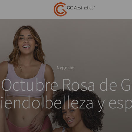
Negocios
ctubre Rosa de GC
iendo belleza y es