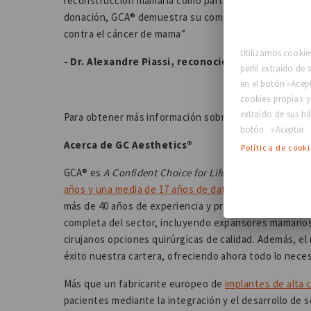
reconstrucción mamaria como parte integral del proc
donación, GCA® demuestra su compromiso de apoyar y 
contra el cáncer de mama”
Utilizamos cookies
- Dr. Alexandre Piassi, reconocido cirujano plás
perfil extraído de
en el botón «Acep
cookies propias y
extraído de sus há
Para obtener más información sobre la campaña, visite
botón «Aceptar 
Acerca de GC Aesthetics®
Política de cook
GCA® es
A Confident Choice for Life™
.
Está respaldada
años y una media de 17 años de datos ampliados, a larg
más de 40 años de experiencia y presencia en más de 
completa del sector, incluyendo expansores mamarios, 
cirujanos opciones quirúrgicas de calidad. Además, 
éxito nuestra cartera, ofreciendo ahora todo lo nece
Más que un fabricante europeo de
implantes de alta 
pacientes mediante la integración y el desarrollo de 