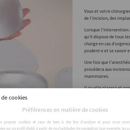
Vous et votre chirurgie
de l'incision, des impl
Lorsque l'intervention 
qu'il dispose de tous 
charge en cas d'urgence
prudent·e et se savoir e
Une fois que l'anesthési
procédera aux incisions
mammaires.
Il ou elle placera et p
d’implant choisi, du d
 de cookies
Pour finir, votre chirur
Préférences en matière de cookies
immédiatement la différ
n'apparaîtront qu'au bo
os propres cookies et ceux de tiers à des fins d'analyse et pour vous montr
soutien-gorge postopér
es sur un profil établi à partir de vos habitudes de navigation (par exemple, les p