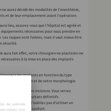
n·ne aurez décidé des modalités de l'anesthésie,
ants et de leur emplacement avant l’opération.
aura lieu, assurez-vous que l'hôpital est agréé et
les équipements nécessaires pour vous prendre en
. Les risques sont faibles, mais il vaut mieux être
n sécurité.
e aura fait effet, votre chirurgien·ne plasticien·ne
 nécessaires à la mise en place des implants
ositionnera les implants en fonction du type
egré d'augmentation et de votre morphologie.
gien·ne refermera les incisions. Vous verrez
ence, mais les résultats définitifs
ut de trois mois. N'oubliez pas d'utiliser un
er des publicités
atoire pour votre confort.
ages visitées). Vous