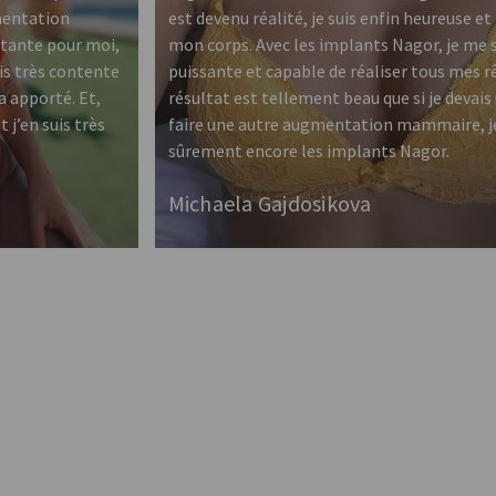
gmentation
est devenu réalité, je suis enfin heureuse et
tante pour moi,
mon corps. Avec les implants Nagor, je me s
uis très contente
puissante et capable de réaliser tous mes rê
a apporté. Et,
résultat est tellement beau que si je devais 
 j’en suis très
faire une autre augmentation mammaire, je
sûrement encore les implants Nagor.
Michaela Gajdosikova