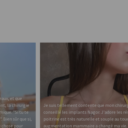
eaux, et que
nt, la chirurgie
Je suis tellement contente que mon chirur
ique. "Si tu te
conseillé les implants Nagor. J'adore les r
. Bien sûr que si,
poitrine est très naturelle et souple au tou
e chose pour
augmentation mammaire a changé ma vie.