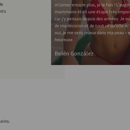
de
m’aimer encore plus, je le fais ! L'au
ants
mammaire était une étape très impor
car j'y pensais depuis des années. Je s
de ma décision et de tout ce qu'elle m’
oui, je me sens mieux dans ma peau – et
heureuse.
Belén González
eins.