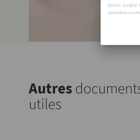
pouvez accepter t
paramétrer ou refus
Autres
document
utiles