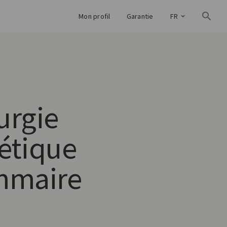
Mon profil
Garantie
FR
urgie
étique
maire