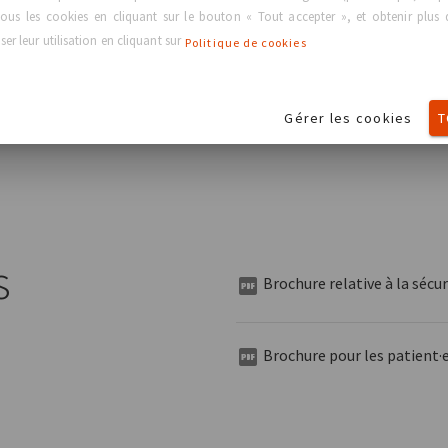
ous les cookies en cliquant sur le bouton « Tout accepter », et obtenir plus d
er leur utilisation en cliquant sur
Politique de cookies
Gérer les cookies
T
s
Brochure relative à la sécur
Brochure pour les patient·