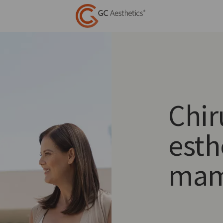
Chir
esth
mam