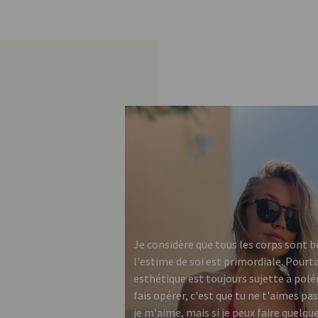
Je considère que tous les corps sont b
l'estime de soi est primordiale. Pourta
esthétique est toujours sujette à polém
fais opérer, c'est que tu ne t'aimes pas"
je m'aime, mais si je peux faire quelqu