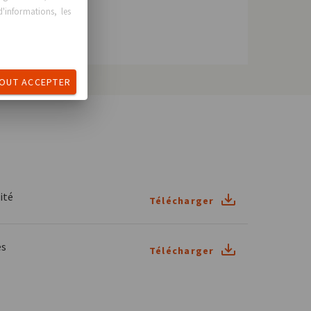
'informations, les
OUT ACCEPTER
ité
Télécharger
es
Télécharger