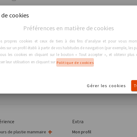
 de cookies
Login
Préférences en matière de cookies
Mot de passe oublié
os propres cookies et ceux de tiers à des fins d'analyse et pour vous montr
es sur un profil établi à partir de vos habitudes de navigation (par exemple, les p
ous les cookies en cliquant sur le bouton « Tout accepter », et obtenir plus d
er leur utilisation en cliquant sur
placer un avis, un diagnostic ou un traitement médical professionnel.
Politique de cookies
nis uniquement à titre d’information d’ordre général. GC Aesthetics® ne 
les-ci étant susceptibles d'être modifiées sans préavis. Nous vous invit
t à examiner toute information concernant un état de santé ou un traite
Gérer les cookies
T
érience
Extra
urs de plastie mammaire
Mon profil