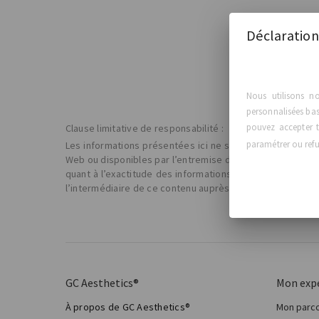
Déclaration
Nous utilisons n
personnalisées basé
pouvez accepter t
Clause limitative de responsabilité :
paramétrer ou refus
Les informations présentées ici ne sont pas censées rem
Web ou disponibles par l’entremise de celui-ci sont four
quant à l’exactitude des informations contenues ici, cel
l’intermédiaire de ce contenu auprès d’autres sources e
GC Aesthetics®
Mon exp
À propos de GC Aesthetics®
Mon parco