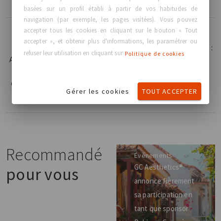
basées sur un profil établi à partir de vos habitudes de
navigation (par exemple, les pages visitées). Vous pouvez
accepter tous les cookies en cliquant sur le bouton « Tout
Lire plus
Lire plus
accepter », et obtenir plus d'informations, les paramétrer ou
Rejoignez GC
London Breast Meeting 2023 :
refuser leur utilisation en cliquant sur
Politique de cookies
Aesthetics® au XVII
GC Aesthetics® présente un
Congreso Chileno
symposium sur la
de Cirugía Plástica
reconstruction aréolaire du
Gérer les cookies
TOUT ACCEPTER
2023
mamelon
Recommandé
Événements
GC Aesthetics®
pour vous
annonce fièrement
sa participation en
tant que sponsor