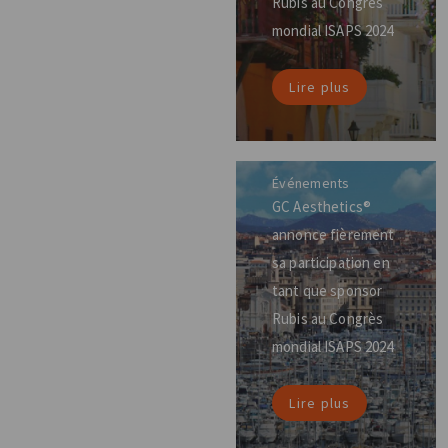
Rubis au Congrès
mondial ISAPS 2024
Lire plus
Événements
GC Aesthetics®
annonce fièrement
sa participation en
tant que sponsor
Rubis au Congrès
mondial ISAPS 2024
Lire plus