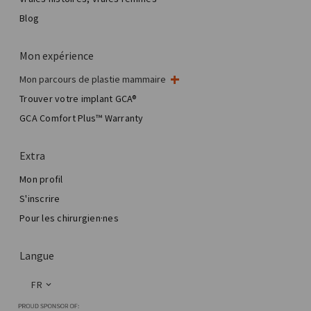
Blog
Mon expérience
Mon parcours de plastie mammaire
Ma chirurgie mammaire
Trouver votre implant GCA®
Chirurgie esthétique mammaire
GCA Comfort Plus™ Warranty
Total Breast Reconstruction™
Extra
Mon profil
S'inscrire
Pour les chirurgien·nes
Langue
FR