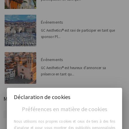
Événements
GC Aesthetics® est ravi de participer en tant que
sponsor Pl...
Événements
GC Aesthetics® est heureux d'annoncer sa
présence en tant qu...
Déclaration de cookies
Mots clés
Préférences en matière de cookies
ISAPS
ÉVÉNEMENTS DE LA CMA
ISAPS 2023
Nous utilisons nos propres cookies et ceux de tiers à des fins
d'analyse et pour vous montrer des publicités personnalisées