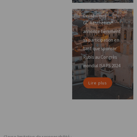
Événements
GC Aesthetics®
annonce fièrement
sa participation en
tant que sponsor
Rubis au Congrès
mondial ISAPS 2024
Lire plus
Clause limitative de responsabilité :