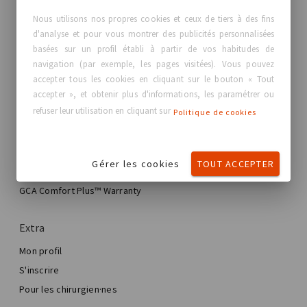
GC Aesthetics®
Nous utilisons nos propres cookies et ceux de tiers à des fins
d'analyse et pour vous montrer des publicités personnalisées
À propos de GC Aesthetics®
basées sur un profil établi à partir de vos habitudes de
Nous contacter
navigation (par exemple, les pages visitées). Vous pouvez
Vraies histoires, vraies femmes
accepter tous les cookies en cliquant sur le bouton « Tout
Blog
accepter », et obtenir plus d'informations, les paramétrer ou
refuser leur utilisation en cliquant sur
Politique de cookies
Mon expérience
Mon parcours de plastie mammaire
Gérer les cookies
TOUT ACCEPTER
Ma chirurgie mammaire
Trouver votre implant GCA®
Chirurgie esthétique mammaire
GCA Comfort Plus™ Warranty
Total Breast Reconstruction™
Extra
Mon profil
S'inscrire
Pour les chirurgien·nes