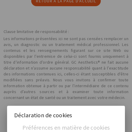
RETOUR À LA PAGE D'ACCUEIL
Clause limitative de responsabilité :
Les informations présentées ici ne sont pas censées remplacer un
avis, un diagnostic ou un traitement médical professionnel. Les
contenus et les renseignements figurant sur ce site Web ou
disponibles par l’entremise de celui-ci sont fournis uniquement à
titre d’information d’ordre général. GC Aesthetics® ne fait aucune
déclaration et n’assume aucune responsabilité quant à l’exactitude
des informations contenues ici, celles-ci étant susceptibles d'être
modifiées sans préavis. Nous vous invitons à confirmer toute
information obtenue à partir ou par l’intermédiaire de ce contenu
auprès d’autres sources et à examiner toute information
concernant un état de santé ou un traitement avec votre médecin.
Déclaration de cookies
Préférences en matière de cookies