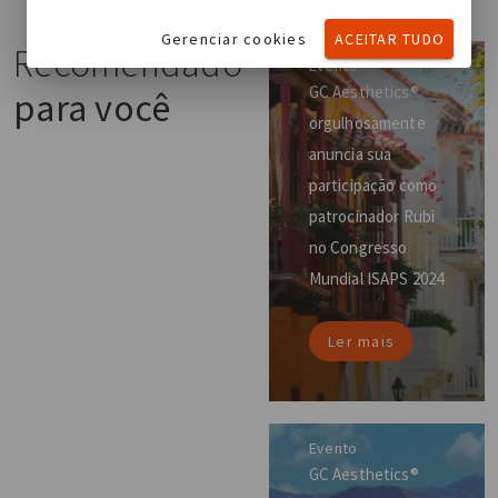
Gerenciar cookies
ACEITAR TUDO
Recomendado
Evento
GC Aesthetics®
para você
orgulhosamente
anuncia sua
participação como
patrocinador Rubi
no Congresso
Mundial ISAPS 2024
Ler mais
Evento
GC Aesthetics®