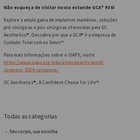
Não esqueça de visitar nosso estande GCA® #36!
Explore a ampla gama de implantes mamários, soluções
pré-cirúrgicas e pós-cirúrgicas oferecidas pela GC
Aesthetics®. Descubra por que a GCA® é a empresa de
Cuidado Total com os Seios™.
Para mais informações sobre o ISAPS, visite:
https://www.isaps.org/education/events/world-
congress-2024-cartagena/
GC Aesthetics®, A Confident Choice for Life™
Todas as categorias
Seu corpo, sua escolha