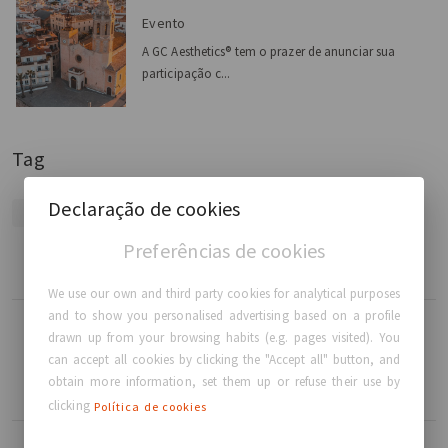
Evento
A GC Aesthetics® tem o prazer de anunciar sua
participação c...
Tag
Declaração de cookies
GCA
ISAPS
CONGRESS
EVENTS
Preferências de cookies
We use our own and third party cookies for analytical purposes
and to show you personalised advertising based on a profile
Ler mais
drawn up from your browsing habits (e.g. pages visited). You
GC Aesthetics® tem o prazer de participar como
can accept all cookies by clicking the "Accept all" button, and
obtain more information, set them up or refuse their use by
patrocinador Platinum no Congresso SOFCEP
clicking
Política de cookies