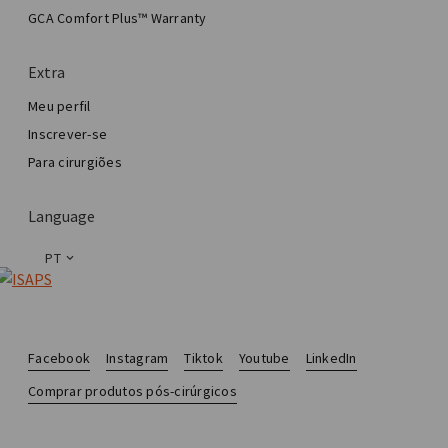
Cirurgia estética de mama
GCA Comfort Plus™ Warranty
Total Breast Reconstruction™
Extra
Meu perfil
Inscrever-se
Para cirurgiões
Language
PT
Facebook
Instagram
Tiktok
Youtube
LinkedIn
Comprar produtos pós-cirúrgicos