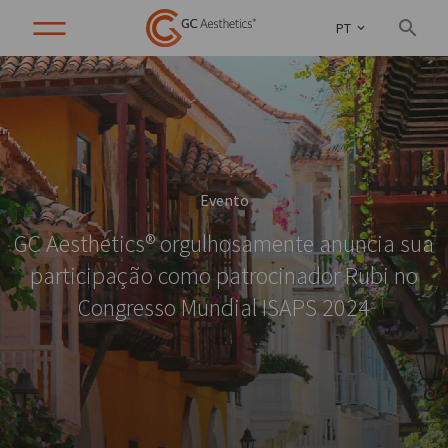
PT
Evento
GC Aesthetics® orgulhosamente anuncia sua
participação como patrocinador Rubi no
Congresso Mundial ISAPS 2024