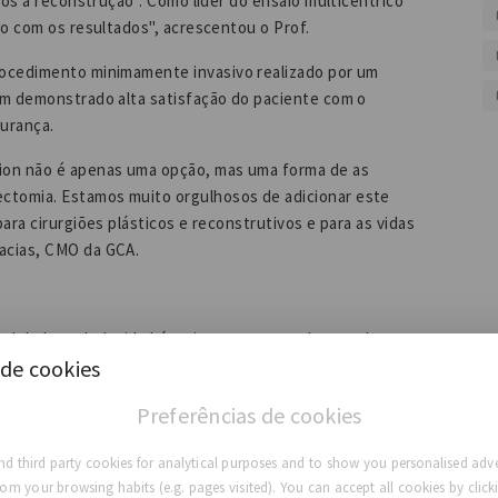
pós a reconstrução". Como líder do ensaio multicêntrico
to com os resultados", acrescentou o Prof.
ocedimento minimamente invasivo realizado por um
em demonstrado alta satisfação do paciente com o
urança.
ion não é apenas uma opção, mas uma forma de as
ctomia. Estamos muito orgulhosos de adicionar este
ara cirurgiões plásticos e reconstrutivos e para as vidas
acias, CMO da GCA.
 global estabelecida há muito tempo que desenvolve,
de cookies
stéticos proprietários que permitem aos pacientes se
 pessoal.
Preferências de cookies
edicado ao avanço da ciência da estética médica e ao
e para aumento dos seios e cirurgia mamária
d third party cookies for analytical purposes and to show you personalised adve
rom your browsing habits (e.g. pages visited). You can accept all cookies by clicki
lantes em 70 países e nossos produtos são apoiados por