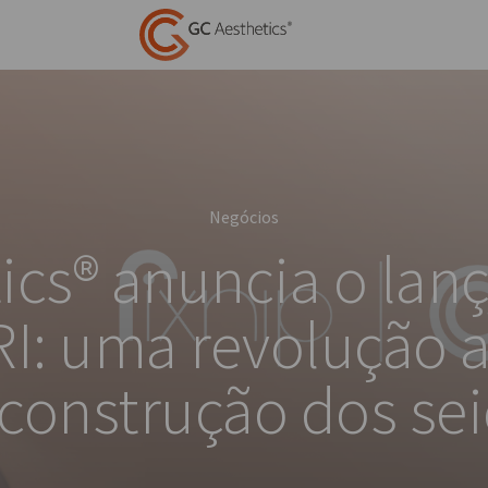
Negócios
ics® anuncia o la
I: uma revolução 
construção dos se