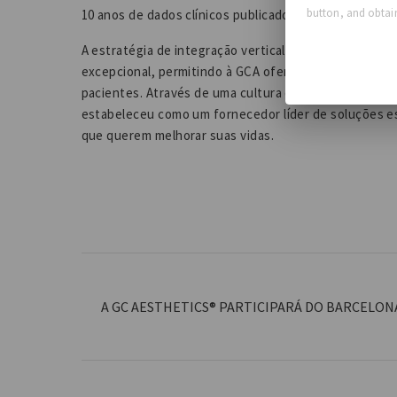
button, and obtain
10 anos de dados clínicos publicados demonstrando se
A estratégia de integração vertical da empresa permi
excepcional, permitindo à GCA oferecer produtos dif
pacientes. Através de uma cultura de inovação contín
estabeleceu como um fornecedor líder de soluções es
que querem melhorar suas vidas.
A GC AESTHETICS® PARTICIPARÁ DO BARCELON