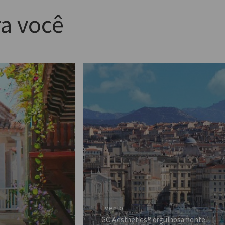
a você
Evento
GC Aesthetics® orgulhosamente