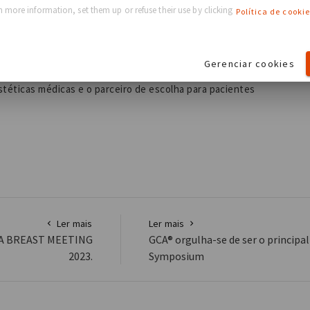
 more information, set them up or refuse their use by clicking
gurança e eficácia clínica atraentes.
Política de cookie
te um desempenho clínico, operacional e comercial
erenciados competitivamente para cirurgiões e
Gerenciar cookies
ua e dedicação ao atendimento ao cliente, a GCA se
téticas médicas e o parceiro de escolha para pacientes
Ler mais
Ler mais
A BREAST MEETING
GCA® orgulha-se de ser o principa
2023.
Symposium