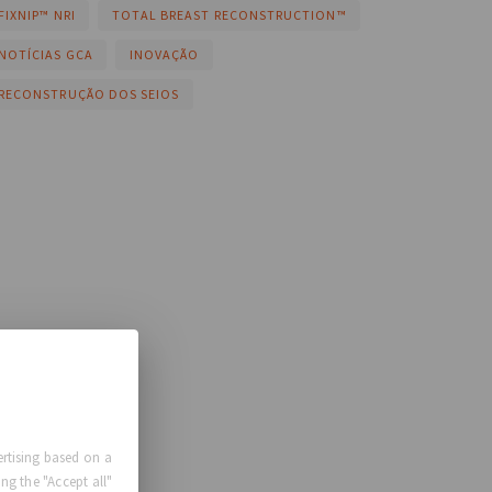
FIXNIP™ NRI
TOTAL BREAST RECONSTRUCTION™
NOTÍCIAS GCA
INOVAÇÃO
RECONSTRUÇÃO DOS SEIOS
rtising based on a
ng the "Accept all"