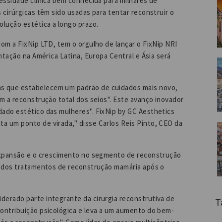
essidade clínica bem conhecida para milhares de
 cirúrgicas têm sido usadas para tentar reconstruir o
lução estética a longo prazo.
om a FixNip LTD, tem o orgulho de lançar o FixNip NRI
ntação na América Latina, Europa Central e Ásia será
s que estabelecem um padrão de cuidados mais novo,
m a reconstrução total dos seios". Este avanço inovador
ado estético das mulheres". FixNip by GC Aesthetics
 um ponto de virada," disse Carlos Reis Pinto, CEO da
 expansão e o crescimento no segmento de reconstrução
s dos tratamentos de reconstrução mamária após o
erado parte integrante da cirurgia reconstrutiva de
T
ontribuição psicológica e leva a um aumento do bem-