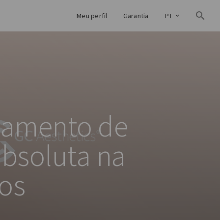
Meu perfil
Garantia
PT
nçamento de
absoluta na
ios