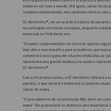
Este dispositivo médico único é a resposta a uma nec
mulheres em todo o mundo. Até agora, várias técnicas
complexo mamiloareolar, mas nenhuma oferece uma so
GC Aesthetics®, em um acordo exclusivo de parceria c
nos principais territórios europeus, enquanto a impla
anunciada no final deste ano.
"Estamos comprometidos em oferecer opções segura
mais alto e mais benéfico para as mulheres que busca
completará nossa gama de soluções dedicadas ao cuid
representa uma grande mudança na saúde e representa
GC Aesthetics®.
Com este produto único, a GC Aesthetics liderará a
mamária, o que elevará e melhorará os padrões atuai
câncer de mama.
"O procedimento de reconstrução NAC deve ser consid
mama". Ele proporciona às mulheres uma importante c