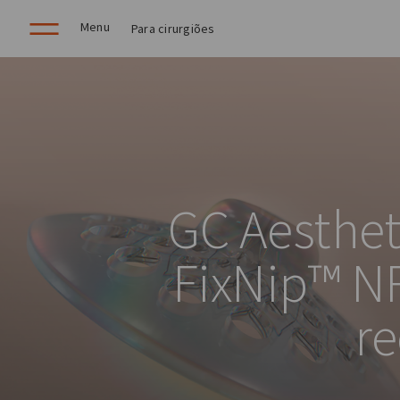
Menu
Para cirurgiões
GC Aesthet
FixNip™ NR
re