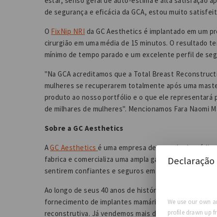
estar, senso geral de auto-estima e alta satisfação a
de segurança e eficácia da GCA, estou muito satisfei
O
FixNip NRI
da GC Aesthetics é implantado em um pr
cirurgião em uma média de 15 minutos. O resultado t
mínimo de tempo parado e um excelente perfil de seg
"Na GCA acreditamos que a Total Breast Reconstruct
mulheres se recuperarem totalmente após uma maste
produto ao nosso portfólio e o que ele representará p
de milhares de mulheres". Mencionamos Fara Naomi M
Sobre a GC Aesthetics
A
GC Aesthetics
é uma empresa de tecnologia médica
Declaração 
fabrica e comercializa uma ampla gama de produtos e
sentirem confiantes e seguros em sua jornada de vida
Ao longo de seus 40 anos de história, a GCA tem se d
fornecimento de implantes mamários de alta qualidad
We use our own an
profile drawn up f
reconstrutiva. Já vendemos mais de 3 milhões de imp