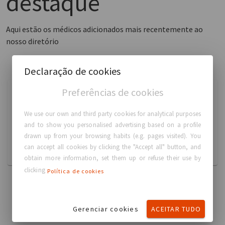
destaque
Aqui estão os médicos adicionados mais recentemente ao
nosso diretório
Declaração de cookies
Preferências de cookies
时述党 时述党
Breast Augmentation
We use our own and third party cookies for analytical purposes
and to show you personalised advertising based on a profile
13586072997
drawn up from your browsing habits (e.g. pages visited). You
shishudang@qq.com
can accept all cookies by clicking the "Accept all" button, and
中国, 成都市
obtain more information, set them up or refuse their use by
clicking
Política de cookies
Gerenciar cookies
ACEITAR TUDO