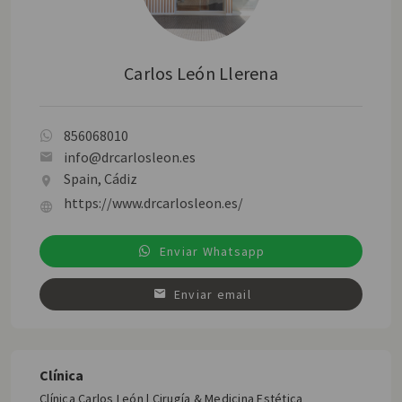
Carlos León Llerena
856068010
info@drcarlosleon.es
Spain, Cádiz
https://www.drcarlosleon.es/
Enviar Whatsapp
Enviar email
Clínica
Clínica Carlos León | Cirugía & Medicina Estética