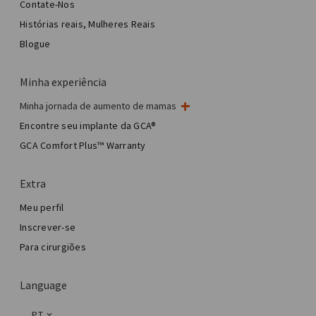
Contate-Nos
Histórias reais, Mulheres Reais
Blogue
Minha experiência
Minha jornada de aumento de mamas
Minha cirurgia de mama
Encontre seu implante da GCA®
Cirurgia estética de mama
GCA Comfort Plus™ Warranty
Total Breast Reconstruction™
Extra
Meu perfil
Inscrever-se
Para cirurgiões
Language
PT