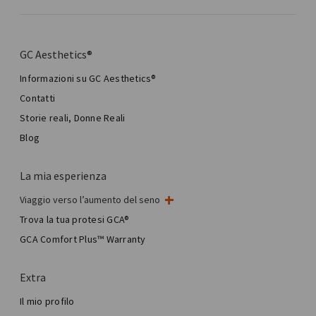
GC Aesthetics®
Informazioni su GC Aesthetics®
Contatti
Storie reali, Donne Reali
Blog
La mia esperienza
Viaggio verso l’aumento del seno
Il mio intervento al seno
Trova la tua protesi GCA®
Chirurgia mammaria estetica
GCA Comfort Plus™ Warranty
Total Breast Reconstruction™
Extra
Il mio profilo