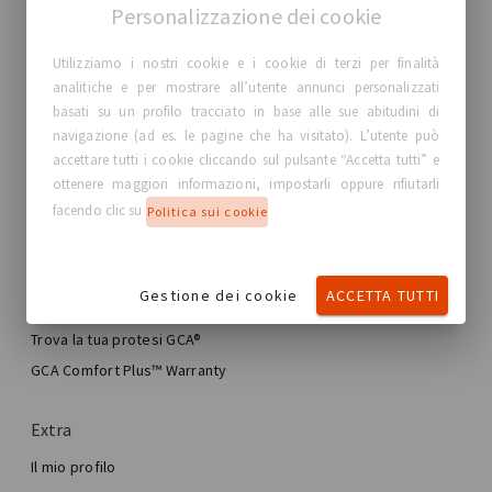
Personalizzazione dei cookie
Utilizziamo i nostri cookie e i cookie di terzi per finalità
GC Aesthetics®
analitiche e per mostrare all’utente annunci personalizzati
basati su un profilo tracciato in base alle sue abitudini di
Informazioni su GC Aesthetics®
navigazione (ad es. le pagine che ha visitato). L’utente può
Contatti
accettare tutti i cookie cliccando sul pulsante “Accetta tutti” e
Storie reali, Donne Reali
ottenere maggiori informazioni, impostarli oppure rifiutarli
facendo clic su
Blog
Politica sui cookie
La mia esperienza
Gestione dei cookie
ACCETTA TUTTI
Viaggio verso l’aumento del seno
Il mio intervento al seno
Trova la tua protesi GCA®
Chirurgia mammaria estetica
GCA Comfort Plus™ Warranty
Total Breast Reconstruction™
Extra
Il mio profilo