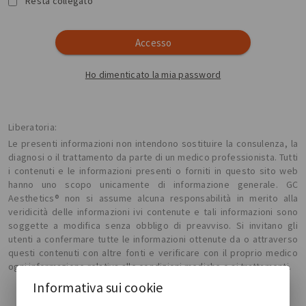
Resta collegato
Accesso
Ho dimenticato la mia password
Liberatoria:
Le presenti informazioni non intendono sostituire la consulenza, la
diagnosi o il trattamento da parte di un medico professionista. Tutti
i contenuti e le informazioni presenti o forniti in questo sito web
hanno uno scopo unicamente di informazione generale. GC
Aesthetics® non si assume alcuna responsabilità in merito alla
veridicità delle informazioni ivi contenute e tali informazioni sono
soggette a modifica senza obbligo di preavviso. Si invitano gli
utenti a confermare tutte le informazioni ottenute da o attraverso
questi contenuti con altre fonti e verificare con il proprio medico
ogni informazione relativa alle condizioni mediche o ai trattamenti.
Informativa sui cookie