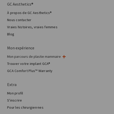
GC Aesthetics®
À propos de GC Aesthetics®
Nous contacter
Vraies histoires, vraies femmes
Blog
Mon expérience
Mon parcours de plastie mammaire
Ma chirurgie mammaire
Trouver votre implant GCA®
Chirurgie esthétique mammaire
GCA Comfort Plus™ Warranty
Total Breast Reconstruction™
Extra
Mon profil
S'inscrire
Pour les chirurgien·nes