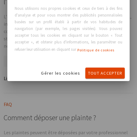
l'affirmation du genre
Nous utilisons nos propres cookies et ceux de tiers à des fins
d'analyse et pour vous montrer des publicités personnalisées
L'estime de soi est très importante pour le bien-être mental,
basées sur un profil établi à partir de vos habitudes de
influençant la confiance en soi et la résilience. L'image
navigation (par exemple, les pages visitées). Vous pouvez
corporelle joue également un rôle crucial, surtout avec les
accepter tous les cookies en cliquant sur le bouton « Tout
standards de beauté de la société qui perturbent souvent
accepter », et obtenir plus d'informations, les paramétrer ou
notre perception de nous-mêmes.
refuser leur utilisation en cliquant sur
Politique de cookies
GCA
Identity
BodyImage
Gérer les cookies
TOUT ACCEPTER
Lire plus
FAQ
Comment déposer une plainte ?
Les plaintes peuvent être déposées par votre professionnel