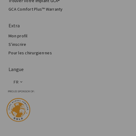
Trouver votre implant GCA®
Chirurgie esthétique mammaire
GCA Comfort Plus™ Warranty
Total Breast Reconstruction™
Extra
Mon profil
S'inscrire
Pour les chirurgien·nes
Langue
FR