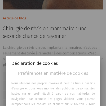
Article de blog
Chirurgie de révision mammaire : une
seconde chance de rayonner
La chirurgie de révision des implants mammaires n'est pas
seulement destinée à remédier à des complications ; c'est
aussi l'occasion de rafraîchir votre apparence et de vous sentir
Déclaration de cookies
plus sûre de vous.
Préférences en matière de cookies
sein
implant mammaire
Nous utilisons nos propres cookies et ceux de tiers à des fins
chirurgie de révision des implants mammaires
d'analyse et pour vous montrer des publicités personnalisées
basées sur un profil établi à partir de vos habitudes de
gca comfort plus
gca
the round collection
navigation (par exemple, les pages visitées). Vous pouvez
accepter tous les cookies en cliquant sur le bouton « Tout
the matrix
perle