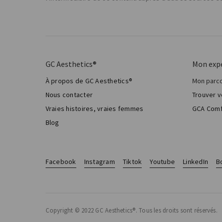
GC Aesthetics®
Mon exp
À propos de GC Aesthetics®
Mon parco
Ma chi
Nous contacter
Trouver v
Chirur
Vraies histoires, vraies femmes
GCA Comf
Total 
Blog
Facebook
Instagram
Tiktok
Youtube
LinkedIn
B
Copyright © 2022 GC Aesthetics®. Tous les droits sont réservés.