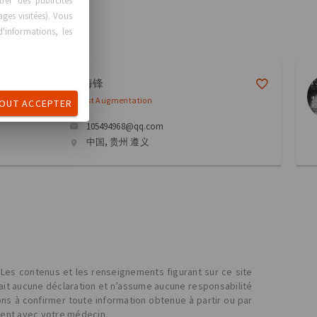
er des publicités
ages visitées). Vous
'informations, les
游 海锋
Breast Augmentation
OUT ACCEPTER
105494968@qq.com
中国, 贵州 遵义
 Les contenus et les renseignements figurant sur ce site
fait aucune déclaration et n’assume aucune responsabilité
ons à confirmer toute information obtenue à partir ou par
ment avec votre médecin.