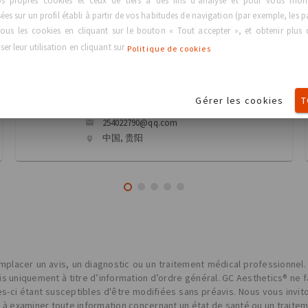
os propres cookies et ceux de tiers à des fins d'analyse et pour vous montr
ire
es sur un profil établi à partir de vos habitudes de navigation (par exemple, les p
ous les cookies en cliquant sur le bouton « Tout accepter », et obtenir plus d
er leur utilisation en cliquant sur
Politique de cookies
骆 显红
Breast Augmentation / Breast Reconstruction
Gérer les cookies
T
254022790@qq.com
中国, 贵阳
placer un avis, un diagnostic ou un traitement médical professionnel.
nis uniquement à titre d’information d’ordre général. GC Aesthetics® ne 
les-ci étant susceptibles d'être modifiées sans préavis. Nous vous invit
t à examiner toute information concernant un état de santé ou un traite