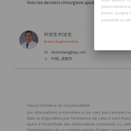
Nous utilisons n
Voici les derniers chirurgiens ajoutés à notre réperto
personnalisées basé
pouvez accepter t
paramétrer ou refus
时述党 时述党
Breast Augmentation
shishudang@qq.com
中国, 成都市
Clause limitative de responsabilité :
Les informations présentées ici ne sont pas censées rem
Web ou disponibles par l’entremise de celui-ci sont four
quant à l’exactitude des informations contenues ici, cel
l’intermédiaire de ce contenu auprès d’autres sources e