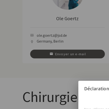
Ole Goertz
ole.goertz@jsd.de
Germany, Berlin
Envoyer un e-mail
Déclaration
Chirurgiens
dis