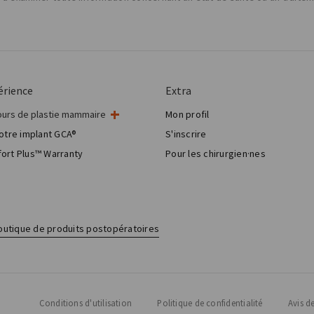
érience
Extra
urs de plastie mammaire
Mon profil
rurgie mammaire
otre implant GCA®
S'inscrire
gie esthétique mammaire
ort Plus™ Warranty
Pour les chirurgien·nes
Breast Reconstruction™
outique de produits postopératoires
Conditions d'utilisation
Politique de confidentialité
Avis de