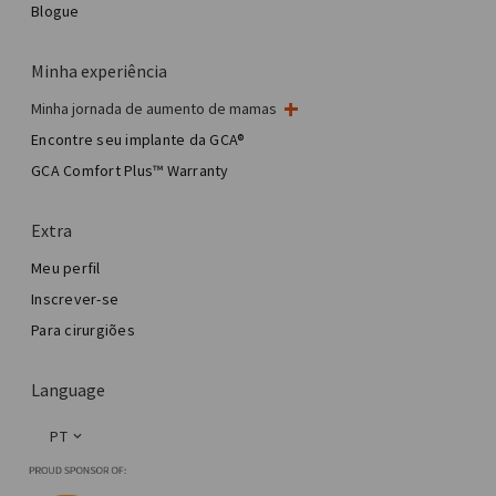
Blogue
Minha experiência
Minha jornada de aumento de mamas
Minha cirurgia de mama
Encontre seu implante da GCA®
Cirurgia estética de mama
GCA Comfort Plus™ Warranty
Total Breast Reconstruction™
Extra
Meu perfil
Inscrever-se
Para cirurgiões
Language
PT