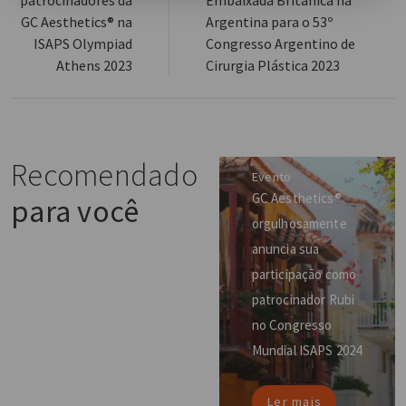
GC Aesthetics® na
Argentina para o 53º
ISAPS Olympiad
Congresso Argentino de
Athens 2023
Cirurgia Plástica 2023
Recomendado
Evento
GC Aesthetics®
para você
orgulhosamente
anuncia sua
participação como
patrocinador Rubi
no Congresso
Mundial ISAPS 2024
Ler mais