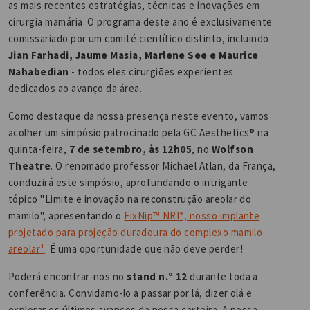
as mais recentes estratégias, técnicas e inovações em
cirurgia mamária. O programa deste ano é exclusivamente
comissariado por um comité científico distinto, incluindo
Jian Farhadi, Jaume Masia, Marlene See e Maurice
Nahabedian
- todos eles cirurgiões experientes
dedicados ao avanço da área.
Como destaque da nossa presença neste evento, vamos
acolher um simpósio patrocinado pela GC Aesthetics® na
quinta-feira,
7 de setembro, às 12h05
, no
Wolfson
Theatre
. O renomado professor Michael Atlan, da França,
conduzirá este simpósio, aprofundando o intrigante
tópico "Limite e inovação na reconstrução areolar do
mamilo", apresentando o
FixNip™ NRI*, nosso implante
projetado para projeção duradoura do complexo mamilo-
areolar¹
. É uma oportunidade que não deve perder!
Poderá encontrar-nos no
stand n.º 12
durante toda a
conferência. Convidamo-lo a passar por lá, dizer olá e
explorar os últimos avanços da nossa carteira. A nossa