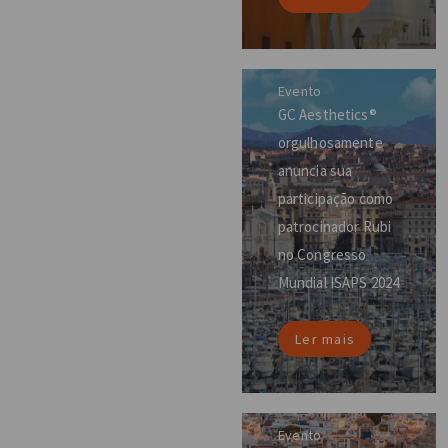
Evento
GC Aesthetics®
orgulhosamente
anuncia sua
participação como
patrocinador Rubi
no Congresso
Mundial ISAPS 2024
Ler mais
Evento