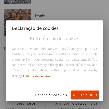
Evento
A GC Aesthetics® tem o prazer de anunciar sua
Declaração de cookies
participação c...
Preferências de cookies
Tag
We use our own and third party cookies for analytical purposes
and to show you personalised advertising based on a profile
drawn up from your browsing habits (e.g. pages visited). You
EVENTOS DA GCA
LONDON BREAST MEETING 2023
can accept all cookies by clicking the "Accept all" button, and
obtain more information, set them up or refuse their use by
clicking
Política de cookies
Ler mais
Ler mais
Gerenciar cookies
ACEITAR TUDO
Junte-se aos
GC Aesthetics® e SACPER
orgulhosos
anunciam o patrocínio da
patrocinadores da
Embaixada Britânica na