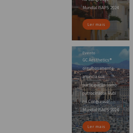
Mundial ISAPS 2024
Ler mais
Evento
GC Aesthetics®
orgulhosamente
anuncia sua
participação como
patrocinador Rubi
no Congresso
Mundial ISAPS 2024
Ler mais