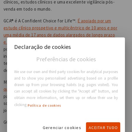
clínicos, estudos clínicos e uma excelente vigilância pós-
venda em todo o mundo.
GCA® é A Confident Choice for Life™.
É apoiado por um
estudo clínico prospetivo e multicêntrico de 10 anos e por
uma média de 17 anos de dados alargados de longo prazo
e de elevada satisfação dos pacientes.
Oferecemos o
Declaração de cookies
portefólio de implantes mais abrangente da indústria,
incluindo expansores mamários, faciais, corporais e de
Preferências de cookies
tecidos, proporcionando aos cirurgiões opções cirúrgicas
de qualidade.
We use our own and third party cookies for analytical purposes
and to show you personalised advertising based on a profile
Mais do que um fabricante europeu de
implantes de alta
drawn up from your browsing habits (e.g. pages visited). You
qualidade
, a GCA® orgulha-se de apoiar os cirurgiões e as
can accept all cookies by clicking the "Accept all" button, and
pacientes através da integração e do desenvolvimento de
obtain more information, set them up or refuse their use by
soluções concebidas para apoiar o melhor resultado na
clicking
Política de cookies
jornada de aumento do peito das mulheres.
GC Aesthetics®, A Confident Choice for Life™
Gerenciar cookies
ACEITAR TUDO