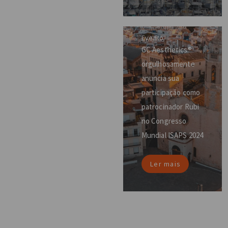
Evento
GC Aesthetics®
orgulhosamente
anuncia sua
participação como
patrocinador Rubi
no Congresso
Mundial ISAPS 2024
Ler mais