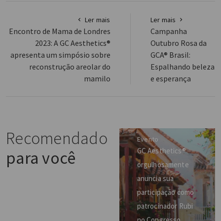
Ler mais
Ler mais
Encontro de Mama de Londres
Campanha
2023: A GC Aesthetics®
Outubro Rosa da
apresenta um simpósio sobre
GCA® Brasil:
reconstrução areolar do
Espalhando beleza
mamilo
e esperança
Recomendado
Evento
GC Aesthetics®
para você
orgulhosamente
anuncia sua
participação como
patrocinador Rubi
no Congresso