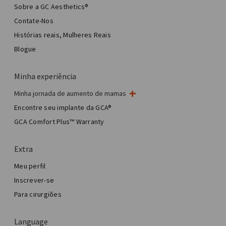
Sobre a GC Aesthetics®
Contate-Nos
Histórias reais, Mulheres Reais
Blogue
Minha experiência
Minha jornada de aumento de mamas
Minha cirurgia de mama
Encontre seu implante da GCA®
Cirurgia estética de mama
GCA Comfort Plus™ Warranty
Total Breast Reconstruction™
Extra
Meu perfil
Inscrever-se
Para cirurgiões
Language