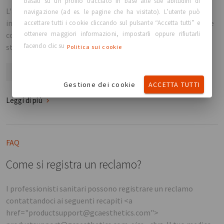
basati su un profilo tracciato in base alle sue abitudini di
L'autostima è fondamentale per il benessere mentale,
navigazione (ad es. le pagine che ha visitato). L’utente può
influenzando la fiducia in sé e la resilienza. Anche l'immagine
accettare tutti i cookie cliccando sul pulsante “Accetta tutti” e
ottenere maggiori informazioni, impostarli oppure rifiutarli
corporea gioca un ruolo cruciale, specialmente con gli
facendo clic su
standard di bellezza della società che spesso ci confondono.
Politica sui cookie
GCA
Identity
Body Image
Gestione dei cookie
ACCETTA TUTTI
Leggi di più
FAQ
Come si registra un reclamo?
I professionisti sanitari possono registrare un reclamo
contattandoci ai seguenti recapiti <a
href="productsupport@gcaesthetics.com">