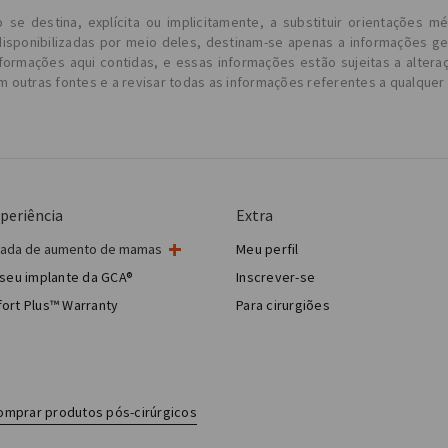
 destina, explícita ou implicitamente, a substituir orientações mé
isponibilizadas por meio deles, destinam-se apenas a informações g
formações aqui contidas, e essas informações estão sujeitas a altera
m outras fontes e a revisar todas as informações referentes a qualque
periência
Extra
rnada de aumento de mamas
Meu perfil
cirurgia de mama
seu implante da GCA®
Inscrever-se
ia estética de mama
ort Plus™ Warranty
Para cirurgiões
Breast Reconstruction™
omprar produtos pós-cirúrgicos