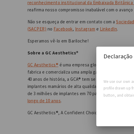
reconhecimento institucional da Embaixada Britânica
reafirma nosso compromisso inabalável com o avanço 
Não se esqueça de entrar em contato com a
Sociedad
(SACPER)
no
Facebook
,
Instagram
e
LinkedIn
.
Esperamos vê-lo em Bariloche!
Sobre a GC Aesthetics®
Declaração 
GC Aesthetics®
é uma empresa global de tecnologia 
fabrica e comercializa uma ampla gama de produtos es
40 anos de história, a GCA® tem se dedicado ao avanç
We use our own an
implantes mamários de alta qualidade para cirurgias
profile drawn up f
de 3 milhões de implantes em 70 países, e nossos pr
button, and obtain
longo de 10 anos
.
GC Aesthetics®, A Confident Choice for Life™