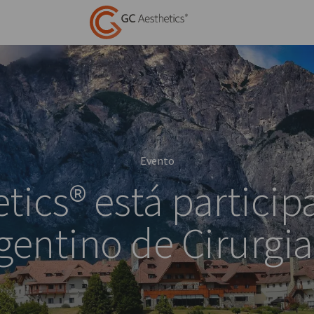
Evento
tics® está partici
entino de Cirurgia