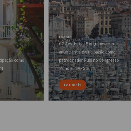
Evento
GC Aesthetics® orgulhosamente
anuncia sua participação como
icipação como
patrocinador Rubi no Congresso
24
Mundial ISAPS 2024
Ler mais