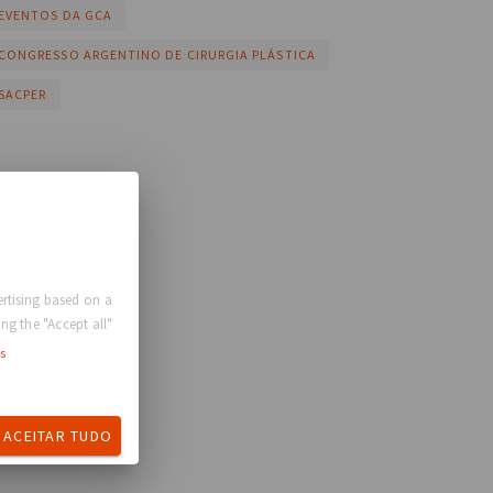
EVENTOS DA GCA
CONGRESSO ARGENTINO DE CIRURGIA PLÁSTICA
SACPER
rtising based on a
ng the "Accept all"
s
ACEITAR TUDO