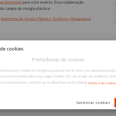
 na Argentina
para este evento. Essa colaboração
do campo da cirurgia plástica.
 Argentina de Cirugía Plástica, Estética y Reparadora
de cookies
médica estabelecida há muito tempo que desenvolve,
Preferências de cookies
téticos e reconstrutivos exclusivos. Ao longo de seus
o da ciência da estética médica e ao fornecimento de
d third party cookies for analytical purposes and to show you personalised adve
 de aumento e reconstrução mamária. Já vendemos mais
rom your browsing habits (e.g. pages visited). You can accept all cookies by clicki
odutos são
respaldados por dados clínicos publicados ao
 more information, set them up or refuse their use by clicking
Política de cookie
Gerenciar cookies