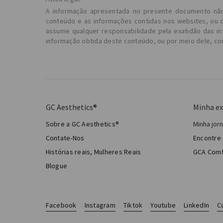
A informação apresentada no presente documento não se
conteúdo e as informações contidas nos websites, ou d
assume qualquer responsabilidade pela exatidão das in
informação obtida deste conteúdo, ou por meio dele, co
GC Aesthetics®
Minha ex
Sobre a GC Aesthetics®
Minha jo
Minha 
Contate-Nos
Encontre 
Cirurg
Histórias reais, Mulheres Reais
GCA Comf
Total 
Blogue
Facebook
Instagram
Tiktok
Youtube
LinkedIn
C