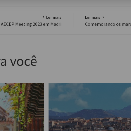
Ler mais
Ler mais
o AECEP Meeting 2023 em Madri
Comemorando os marcos
a você