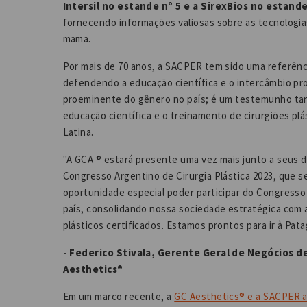
Intersil no estande nº 5 e a SirexBios no estande
fornecendo informações valiosas sobre as tecnologia
mama.
Por mais de 70 anos, a SACPER tem sido uma referênci
defendendo a educação científica e o intercâmbio pr
proeminente do gênero no país; é um testemunho tan
educação científica e o treinamento de cirurgiões plá
Latina.
"A GCA ® estará presente uma vez mais junto a seus dis
Congresso Argentino de Cirurgia Plástica 2023, que s
oportunidade especial poder participar do Congresso
país, consolidando nossa sociedade estratégica com 
plásticos certificados. Estamos prontos para ir à Pat
- Federico Stivala, Gerente Geral de Negócios de
Aesthetics®
Em um marco recente, a
GC Aesthetics® e a SACPER al