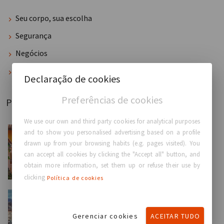
Seu corpo, sua escolha
Segurança
Negócios
Evento
Declaração de cookies
Preferências de cookies
Postado recentemente
We use our own and third party cookies for analytical purposes
and to show you personalised advertising based on a profile
Evento
drawn up from your browsing habits (e.g. pages visited). You
GC Aesthetics® orgulhosamente anuncia sua
can accept all cookies by clicking the "Accept all" button, and
participação como ...
obtain more information, set them up or refuse their use by
clicking
Política de cookies
Evento
Gerenciar cookies
ACEITAR TUDO
GC Aesthetics® tem o prazer de participar como