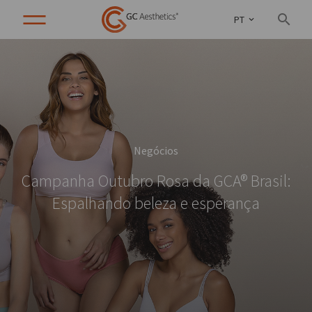
PT
Negócios
Campanha Outubro Rosa da GCA® Brasil:
Espalhando beleza e esperança