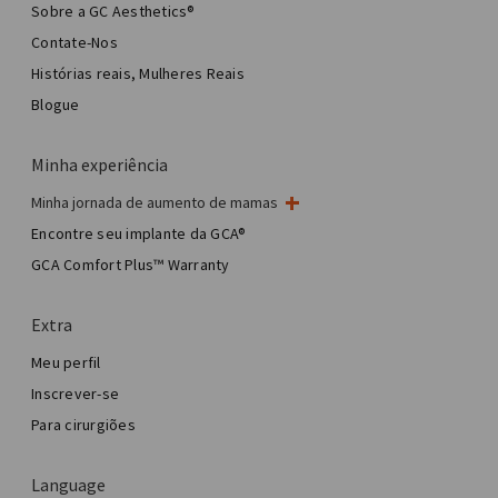
Sobre a GC Aesthetics®
Contate-Nos
Histórias reais, Mulheres Reais
Blogue
Minha experiência
Minha jornada de aumento de mamas
Minha cirurgia de mama
Encontre seu implante da GCA®
Cirurgia estética de mama
GCA Comfort Plus™ Warranty
Total Breast Reconstruction™
Extra
Meu perfil
Inscrever-se
Para cirurgiões
Language