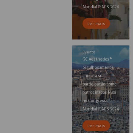
Mundial ISAPS 2024
Ler mais
Evento
GC Aesthetics®
orgulhosamente
anuncia sua
participação como
patrocinador Rubi
no Congresso
Mundial ISAPS 2024
Ler mais