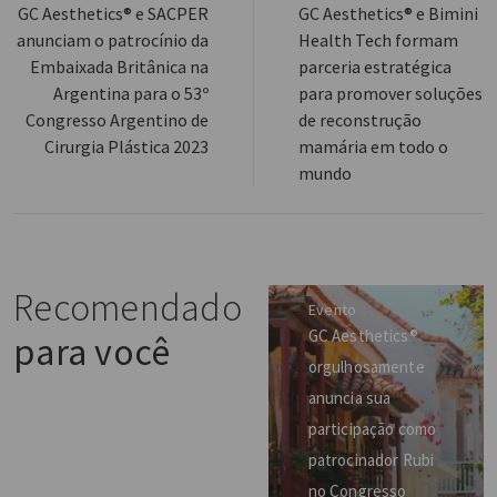
GC Aesthetics® e SACPER
GC Aesthetics® e Bimini
anunciam o patrocínio da
Health Tech formam
Embaixada Britânica na
parceria estratégica
Argentina para o 53º
para promover soluções
Congresso Argentino de
de reconstrução
Cirurgia Plástica 2023
mamária em todo o
mundo
Recomendado
Evento
GC Aesthetics®
para você
orgulhosamente
anuncia sua
participação como
patrocinador Rubi
no Congresso