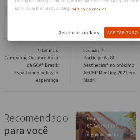
clicking the "Accept all" button, and obtain more information, set them
up or refuse their use by clicking
Política de cookies
NOTÍCIAS DA GCA
BIMINI HEALTH TECH
PARCERIA
Gerenciar cookies
ACEITAR TUDO
Ler mais
Ler mais
Campanha Outubro Rosa
Participe da GC
da GCA® Brasil:
Aesthetics® no próximo
Espalhando beleza e
AECEP Meeting 2023 em
esperança
Madri
Recomendado
Evento
GC Aesthetics®
para você
orgulhosamente