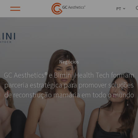
PT
Negócios
GC Aesthetics® e Bimini Health Tech formam
parceria estratégica para promover soluções
de reconstrução mamária em todo o mundo