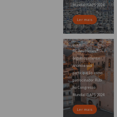
Mundial ISAPS 2024
Ler mais
Evento
GC Aesthetics®
orgulhosamente
anuncia sua
participação como
patrocinador Rubi
no Congresso
Mundial ISAPS 2024
Ler mais