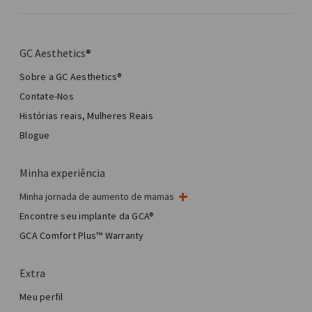
GC Aesthetics®
Sobre a GC Aesthetics®
Contate-Nos
Histórias reais, Mulheres Reais
Blogue
Minha experiência
Minha jornada de aumento de mamas
Minha cirurgia de mama
Encontre seu implante da GCA®
Cirurgia estética de mama
GCA Comfort Plus™ Warranty
Total Breast Reconstruction™
Extra
Meu perfil