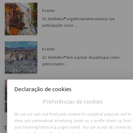
Evento
GC Aesthetics® orgulhosamente anuncia sua
participação como ...
Evento
GC Aesthetics® tem o prazer de participar como
patrocinador ...
Evento
Declaração de cookies
A GC Aesthetics® tem o prazer de anunciar sua
Preferências de cookies
participação c...
We use our own and third party cookies for analytical purposes and to
show you personalised advertising based on a profile drawn up from
Tag
your browsing habits (e.g. pages visited). You can accept all cookies by