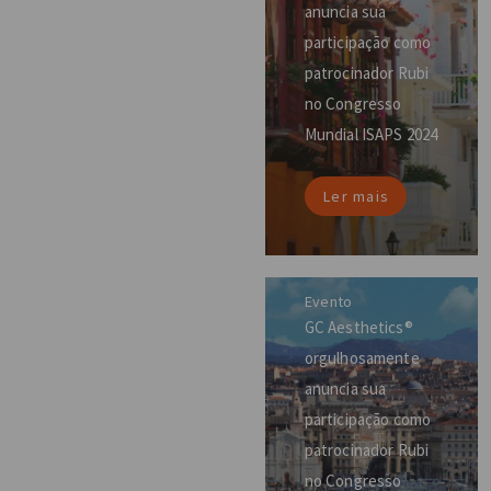
anuncia sua
participação como
patrocinador Rubi
no Congresso
Mundial ISAPS 2024
Ler mais
Evento
GC Aesthetics®
orgulhosamente
anuncia sua
participação como
patrocinador Rubi
no Congresso