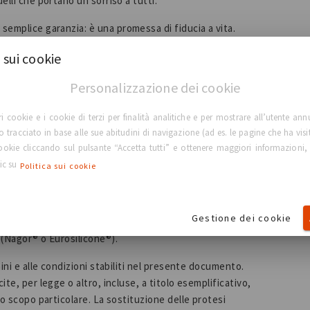
elli che portano un sorriso a tutti.
 semplice garanzia: è una promessa di fiducia a vita.
o con la certezza di essere coperti in modo splendido e
 sui cookie
Personalizzazione dei cookie
i tutto il mondo protesi mammarie affidabili, sicure ed
 di protesi mammarie
, visitate il nostro sito web
e
ri cookie e i cookie di terzi per finalità analitiche e per mostrare all’utente ann
irurgo plastico certificato.
lo tracciato in base alle sue abitudini di navigazione (ad es. le pagine che ha visi
 cookie cliccando sul pulsante “Accetta tutti” e ottenere maggiori informazioni,
lic su
Politica sui cookie
 rottura o contrattura capsulare, o se la BIA-ALCL è stata
Gestione dei cookie
andate da un medico registrato adeguatamente
 (Nagor® o Eurosilicone®).
mini e alle condizioni stabiliti nel presente documento.
te, per legge o altro, incluse, a titolo esemplificativo,
no scopo particolare. La sostituzione delle protesi