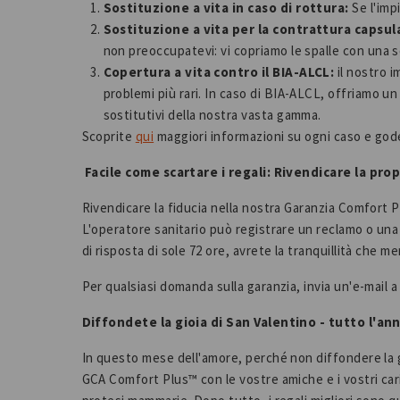
Sostituzione a vita in caso di rottura:
Se l'imp
Sostituzione a vita per la contrattura capsul
non preoccupatevi: vi copriamo le spalle con una s
Copertura a vita contro il BIA-ALCL:
il nostro 
problemi più rari. In caso di BIA-ALCL, offriamo un 
sostitutivi della nostra vasta gamma.
Scoprite
qui
maggiori informazioni su ogni caso e godet
Facile come scartare i regali: Rivendicare la prop
Rivendicare la fiducia nella nostra Garanzia Comfort Pl
L'operatore sanitario può registrare un reclamo o una
di risposta di sole 72 ore, avrete la tranquillità che mer
Per qualsiasi domanda sulla garanzia, invia un'e-mail 
Diffondete la gioia di San Valentino - tutto l'a
In questo mese dell'amore, perché non diffondere la gi
GCA Comfort Plus™ con le vostre amiche e i vostri cari 