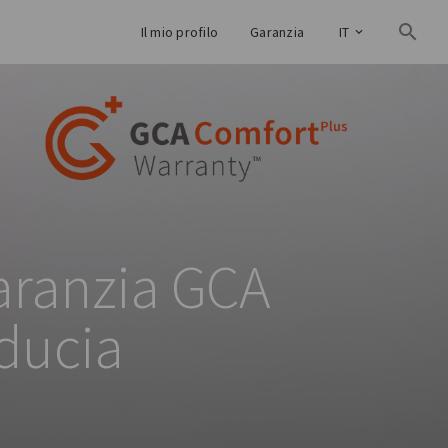
Il mio profilo
Garanzia
IT
garanzia GCA
iducia