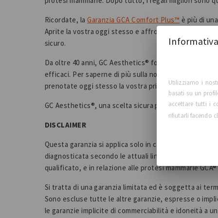
protesi mammarie. Dopo tutto, i regali migliori sono qu
Ricordate, la
Garanzia GCA Comfort Plus™
è più di una
Aprite la vostra oggi stesso e affrontate l'anno nuov
Informativa
sicuro.
Da oltre 40 anni, GC Aesthetics® fornisce alle donne d
efficaci. Per saperne di più sulla nostra vasta gamma
Utilizziamo i nost
prenotate oggi stesso la vostra prima visita con un ch
basati su un profi
accettare tutti i
GC Aesthetics®️, una scelta sicura per Life™️
rifiutarli facendo c
DISCLAIMER
Questa garanzia si applica solo in caso di evidenza di
diagnosticata secondo le attuali linee guida raccom
qualificato, e in relazione alle protesi mammarie GCA®
Si tratta di una garanzia limitata ed è soggetta ai ter
Sono escluse tutte le altre garanzie, espresse o implici
le garanzie implicite di commerciabilità e idoneità a u