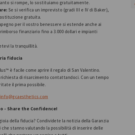
ianto si rompe, lo sostituiamo gratuitamente.
are:
Se si verifica un imprevisto (gradi III e IV di Baker),
ostituzione gratuita.
impegno per il vostro benessere si estende anche ai
rimborso finanziario fino a 3.000 dollari e impianti
evi la tranquillità.
ria fiducia
us™ è facile come aprire il regalo di San Valentino.
 richiesta di risarcimento contattandoci. Con un tempo
itate il prima possibile.
a
info@gcaesthetics.com
nno - Share the Confidence!
oia della fiducia? Condividete la notizia della Garanzia
che stanno valutando la possibilità di inserire delle