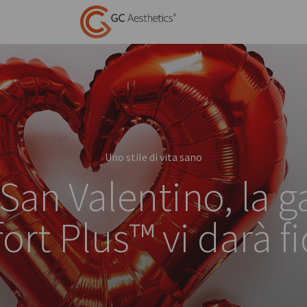
Uno stile di vita sano
San Valentino, la 
rt Plus™ vi darà f