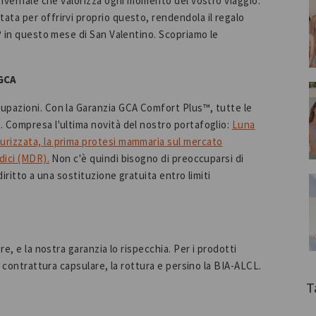
invernale che valorizza ogni momento del vostro viaggio.
ta per offrirvi proprio questo, rendendola il regalo
® in questo mese di San Valentino. Scopriamo le
 GCA
upazioni. Con la Garanzia GCA Comfort Plus™, tutte le
 Compresa l'ultima novità del nostro portafoglio:
Luna
urizzata, la prima protesi mammaria sul mercato
dici (MDR).
Non c'è quindi bisogno di preoccuparsi di
iritto a una sostituzione gratuita entro limiti
e, e la nostra garanzia lo rispecchia. Per i prodotti
a contrattura capsulare, la rottura e persino la BIA-ALCL.
T