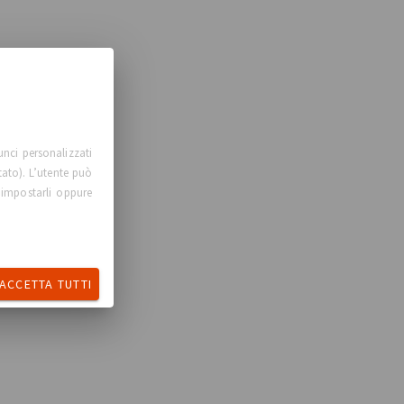
unci personalizzati
tato). L’utente può
 impostarli oppure
ACCETTA TUTTI