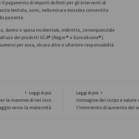
l pagamento di importi definiti per gli interventi di
anzia limitata, sono, nella misura massima consentita
lla paziente.
ta, danno o spesa incidentale, indiretta, consequenziale
ll'uso dei prodotti GCA® (Nagor® o Eurosilicone®).
umersi per essa, alcuna altra o ulteriore responsabilità
Leggi di più
Leggi di più
per le mamme di nel loro
Immagine del corpo e salute 
aggio verso la maternità
l'intervento di aumento del 