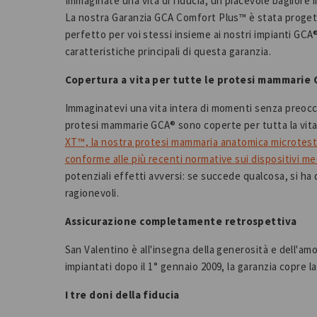
Immaginate una vita di fiducia, un piacevole bagliore 
La nostra Garanzia GCA Comfort Plus™ è stata progetta
perfetto per voi stessi insieme ai nostri impianti GCA
caratteristiche principali di questa garanzia.
Copertura a vita per tutte le protesi mammarie
Immaginatevi una vita intera di momenti senza preocc
protesi mammarie GCA® sono coperte per tutta la vita.
XT™, la nostra protesi mammaria anatomica microtest
conforme alle più recenti normative sui dispositivi me
potenziali effetti avversi: se succede qualcosa, si ha d
ragionevoli.
Assicurazione completamente retrospettiva
San Valentino è all'insegna della generosità e dell'amor
impiantati dopo il 1° gennaio 2009, la garanzia copre l
I tre doni della fiducia