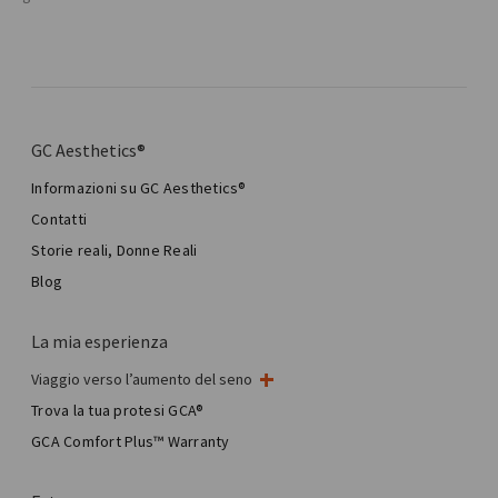
GC Aesthetics®
Informazioni su GC Aesthetics®
Contatti
Storie reali, Donne Reali
Blog
La mia esperienza
Viaggio verso l’aumento del seno
Il mio intervento al seno
Trova la tua protesi GCA®
Chirurgia mammaria estetica
GCA Comfort Plus™ Warranty
Total Breast Reconstruction™