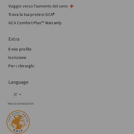
Viaggio verso l’aumento del seno
Il mio intervento al seno
Trova la tua protesi GCA®
Chirurgia mammaria estetica
GCA Comfort Plus™ Warranty
Total Breast Reconstruction™
Extra
Il mio profilo
Iscrizione
Per i chirurghi
Language
IT