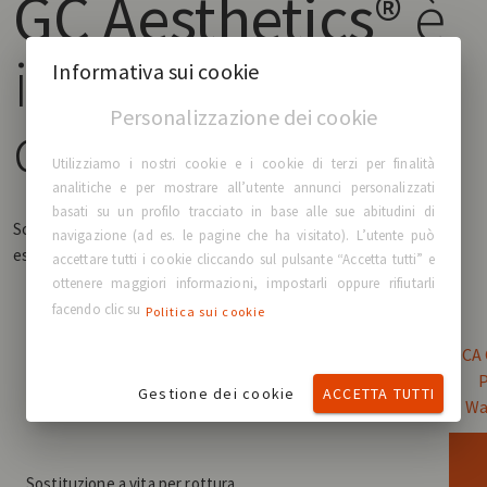
GC Aesthetics®
è
il tuo compagno
Informativa sui cookie
Personalizzazione dei cookie
di vita.
Utilizziamo i nostri cookie e i cookie di terzi per finalità
analitiche e per mostrare all’utente annunci personalizzati
basati su un profilo tracciato in base alle sue abitudini di
Scopri e confronta i vantaggi della nostra garanzia GRATUITA
navigazione (ad es. le pagine che ha visitato). L’utente può
estesa
accettare tutti i cookie cliccando sul pulsante “Accetta tutti” e
ottenere maggiori informazioni, impostarli oppure rifiutarli
facendo clic su
Politica sui cookie
GCA 
Gestione dei cookie
ACCETTA TUTTI
Wa
Sostituzione a vita per rottura