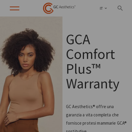
IT
GCA
Comfort
Plus™
Warranty
GC Aesthetics® offre una
garanzia a vita completa che
fornisce protesi mammarie GCA®
sostitutive.