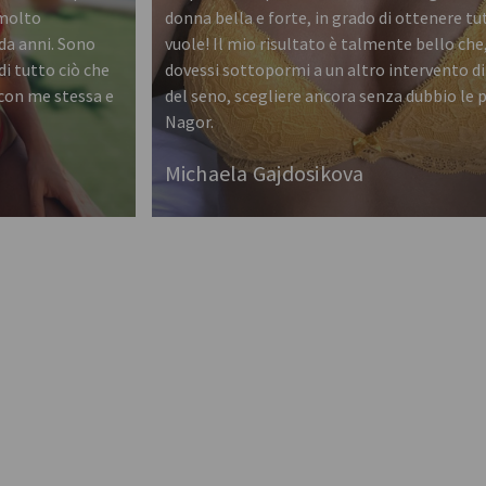
 molto
donna bella e forte, in grado di ottenere tu
da anni. Sono
vuole! Il mio risultato è talmente bello che
i tutto ciò che
dovessi sottopormi a un altro intervento 
con me stessa e
del seno, scegliere ancora senza dubbio le 
Nagor.
Michaela Gajdosikova