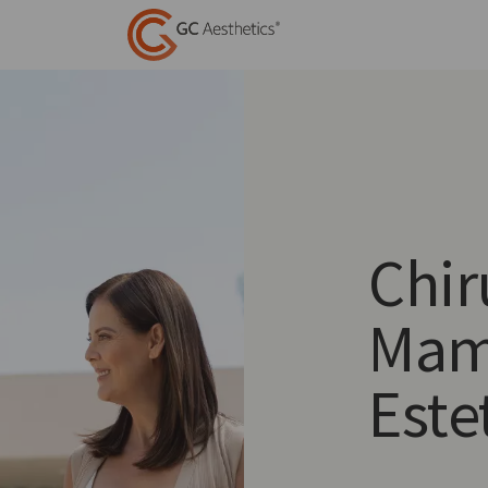
Chir
Mam
Este