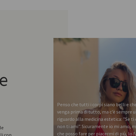
e
Penso che tutti i corpi siano belli e c
venga prima di tutto, ma c'è sempre 
riguardo alla medicina estetica: "Se ti
non ti ami". Sicuramente io mi amo, m
le
che posso fare per piacermi di più, lo
li con