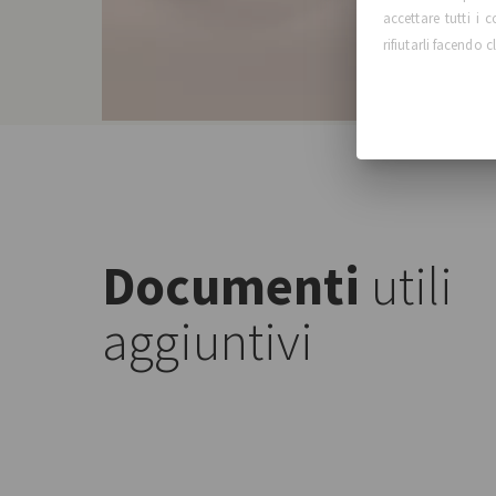
accettare tutti i
rifiutarli facendo c
Documenti
utili
aggiuntivi