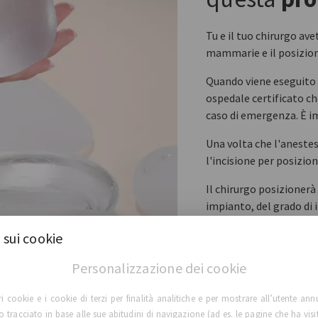
Tu e il tuo chirurgo ave
mammarie e il posizion
Quando viene eseguito l
ospedale certificato che
caso di emergenza. È im
Una volta che l'anestesi
l'incisione per posizi
Il chirurgo posizionerà
impianto, del grado di 
Il chirurgo chiuderà le i
 sui cookie
risultati finali verrann
Personalizzazione dei cookie
utilizzare un reggiseno
ri cookie e i cookie di terzi per finalità analitiche e per mostrare all’utente ann
lo tracciato in base alle sue abitudini di navigazione (ad es. le pagine che ha visi