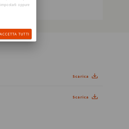
 impostarli oppure
ACCETTA TUTTI
Scarica
Scarica