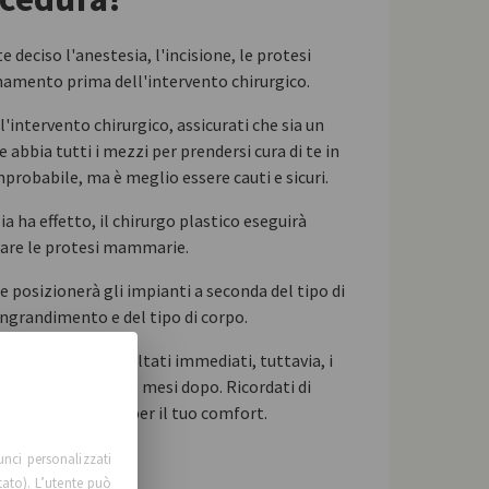
te deciso l'anestesia, l'incisione, le protesi
amento prima dell'intervento chirurgico.
'intervento chirurgico, assicurati che sia un
 abbia tutti i mezzi per prendersi cura di te in
probabile, ma è meglio essere cauti e sicuri.
a ha effetto, il chirurgo plastico eseguirà
onare le protesi mammarie.
 e posizionerà gli impianti a seconda del tipo di
ingrandimento e del tipo di corpo.
ncisioni. Vedrai risultati immediati, tuttavia, i
o impostati fino a 3 mesi dopo. Ricordati di
 post-operatorio per il tuo comfort.
unci personalizzati
tato). L’utente può