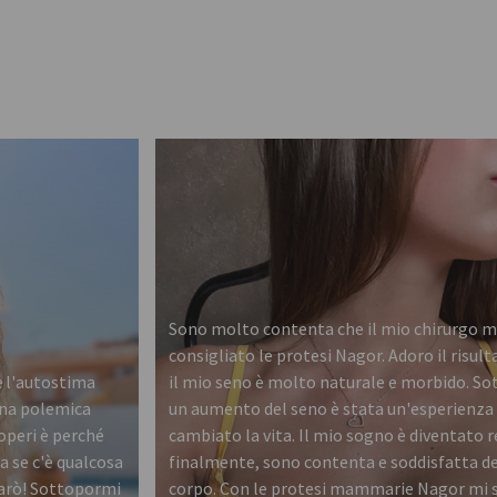
Sono molto contenta che il mio chirurgo m
consigliato le protesi Nagor. Adoro il risul
he l'autostima
il mio seno è molto naturale e morbido. So
una polemica
un aumento del seno è stata un'esperienza
 operi è perché
cambiato la vita. Il mio sogno è diventato re
a se c'è qualcosa
finalmente, sono contenta e soddisfatta d
 farò! Sottopormi
corpo. Con le protesi mammarie Nagor mi 