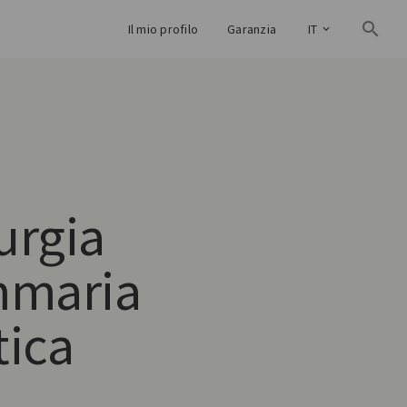
Il mio profilo
Garanzia
IT
urgia
maria
tica