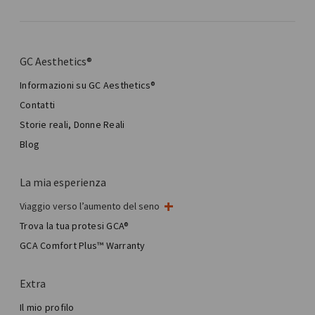
GC Aesthetics®
Informazioni su GC Aesthetics®
Contatti
Storie reali, Donne Reali
Blog
La mia esperienza
Viaggio verso l’aumento del seno
Il mio intervento al seno
Trova la tua protesi GCA®
Chirurgia mammaria estetica
GCA Comfort Plus™ Warranty
Total Breast Reconstruction™
Extra
Il mio profilo