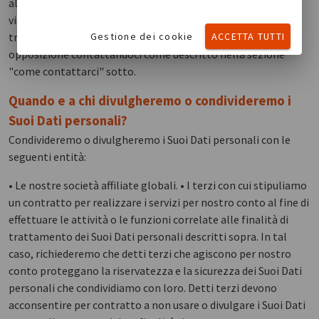
alle opportunità formative. Oltre agli altri diritti che può
visualizzare qui di seguito, ha il diritto di opporsi a tale
Gestione dei cookie
ACCETTA TUTTI
trattamento dei Suoi Dati personali. Può registrare la Sua
opposizione contattandoci come descritto nella sezione
"come contattarci" sotto.
Quando e a chi divulgheremo o condivideremo i
Suoi Dati personali?
Condivideremo o divulgheremo i Suoi Dati personali con le
seguenti entità:
• Le nostre società affiliate globali. • I terzi con cui stipuliamo
un contratto per realizzare i servizi per nostro conto al fine di
effettuare le attività o le funzioni correlate alle finalità di
trattamento dei Suoi Dati personali descritti sopra. In tal
caso, richiederemo che detti terzi che agiscono per nostro
conto proteggano la riservatezza e la sicurezza dei Suoi Dati
personali che condividiamo con loro. Detti terzi devono
acconsentire per contratto a non usare o divulgare i Suoi Dati