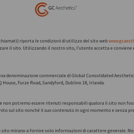
hiamati) riporta le condizioni di utilizzo del sito web
www.gcaesth
zzare il sito. Utilizzando il nostro sito, l’utente accetta e convien
una denominazione commerciale di Global Consolidated Aesthetics P
 House, Furze Road, Sandyford, Dublino 18, Irlanda.
 e non potremo essere ritenuti responsabili qualora il sito non foss
ornito sul sito nonché il suo contenuto in ogni momento e senza pr
ro sito mirano a fornire solo informazioni di carattere generale. N