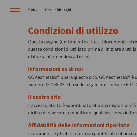
Menu
Per i chirurghi
Condizioni di utilizzo
Questa pagina (unitamente a tutti i documenti ivi ric
queste condizioni di utilizzo prima di iniziare a utili
utilizzo, attenendosi ad esse.
Informazioni su di noi
GC Aesthetics® opera questo sito. GC Aesthetics® è 
numero IE754623 e ha sede legale presso Suite 601, Q
Il nostro sito
L’accesso al sito è subordinato alla sua disponibilità
diritto di revocare o modificare qualsiasi servizio f
Affidabilità delle informazioni riportate
I commenti e gli altri materiali pubblicati sul nost