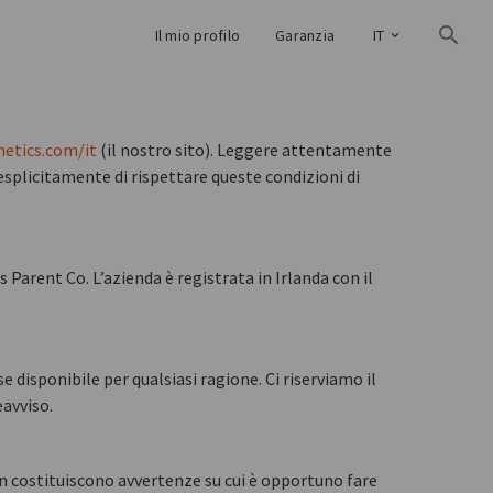
Il mio profilo
Garanzia
IT
etics.com/it
(il nostro sito). Leggere attentamente
e esplicitamente di rispettare queste condizioni di
arent Co. L’azienda è registrata in Irlanda con il
e disponibile per qualsiasi ragione. Ci riserviamo il
eavviso.
on costituiscono avvertenze su cui è opportuno fare