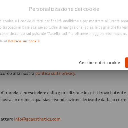
enzione di altre persone della propria organizzazione al materiale 
Personalizzazione dei cookie
ateriale presente sul sito deve sempre essere riconosciuto.
i presenti sul sito a fini commerciali senza aver ottenuto da noi (o
ri cookie e i cookie di terzi per finalità analitiche e per mostrare all’utente ann
lo tracciato in base alle sue abitudini di navigazione (ad es. le pagine che ha visi
 cookie cliccando sul pulsante “Accetta tutti” e ottenere maggiori informazioni,
lic su
Politica sui cookie
risorse forniti da terzi, tali link vengono forniti a titolo meramen
una responsabilità per essi o per qualsiasi perdita o danno subiti in
Gestione dei cookie
egli utenti
ccordo alla nostra
politica sulla privacy
.
d’Irlanda, a prescindere dalla giurisdizione in cui si trova l’utente
iva in ordine a qualsiasi rivendicazione derivante dalla, o correlat
ntattare
info@gcaesthetics.com
.