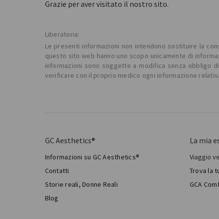
Grazie per aver visitato il nostro sito.
Liberatoria:
Le presenti informazioni non intendono sostituire la consu
questo sito web hanno uno scopo unicamente di informazio
informazioni sono soggette a modifica senza obbligo di p
verificare con il proprio medico ogni informazione relativ
GC Aesthetics®
La mia e
Informazioni su GC Aesthetics®
Viaggio v
Il mio 
Contatti
Trova la 
Chirur
Storie reali, Donne Reali
GCA Comf
Total 
Blog