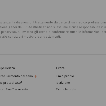
lenza, la diagnosi o il trattamento da parte di un medico professionista
ne generale. GC Aesthetics® non si assume alcuna responsabilità in merit
reavviso. Si invitano gli utenti a confermare tutte le informazioni ot
a alle condizioni mediche o ai trattamenti.
sperienza
Extra
erso l’aumento del seno
Il mio profilo
intervento al seno
tua protesi GCA®
Iscrizione
gia mammaria estetica
ort Plus™ Warranty
Per i chirurghi
Breast Reconstruction™