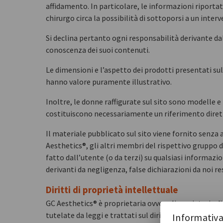
affidamento. In particolare, le informazioni riporta
chirurgo circa la possibilità di sottoporsi a un interve
Si declina pertanto ogni responsabilità derivante dall
conoscenza dei suoi contenuti.
Le dimensioni e l’aspetto dei prodotti presentati sul 
hanno valore puramente illustrativo.
Inoltre, le donne raffigurate sul sito sono modelle 
costituiscono necessariamente un riferimento dirett
Il materiale pubblicato sul sito viene fornito senza
Aesthetics®, gli altri membri del rispettivo gruppo
fatto dall’utente (o da terzi) su qualsiasi informazi
derivanti da negligenza, false dichiarazioni da noi r
Diritti di proprietà intellettuale
GC Aesthetics® è proprietaria ovvero licenziataria di 
tutelate da leggi e trattati sul diritto d’autore in tu
Informativa