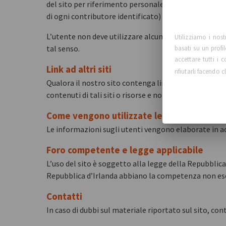
del sito per riferimento personale e richiamare l’att
di ogni contributore identificato) quale autori del m
L’utente non deve utilizzare alcuna parte dei material
Utilizziamo i nost
tal senso.
basati su un profi
accettare tutti i
Link ad altri siti
rifiutarli facendo c
Qualora il nostro sito contenga link ad altri siti e 
contenuti di tali siti o risorse e non ci assumiamo alc
Come vengono utilizzate le informazioni d
Le informazioni sugli utenti vengono elaborate in a
Foro competente e legge applicabile
L’uso del sito è soggetto alla legge della Repubblica 
Repubblica d’Irlanda abbiano la competenza non esclus
Contatti
In caso di dubbi sul materiale riportato sul sito, co