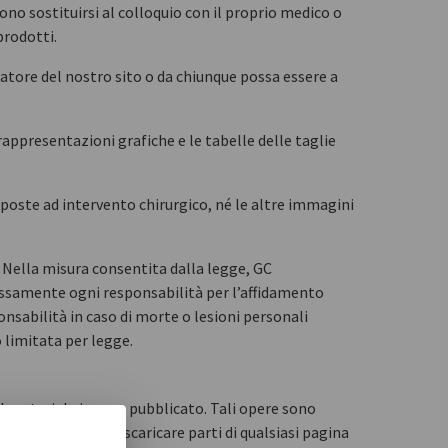
no sostituirsi al colloquio con il proprio medico o
prodotti.
itatore del nostro sito o da chiunque possa essere a
 rappresentazioni grafiche e le tabelle delle taglie
poste ad intervento chirurgico, né le altre immagini
. Nella misura consentita dalla legge, GC
ressamente ogni responsabilità per l’affidamento
onsabilità in caso di morte o lesioni personali
 limitata per legge.
nel materiale in esso pubblicato. Tali opere sono
mparne una copia e scaricare parti di qualsiasi pagina