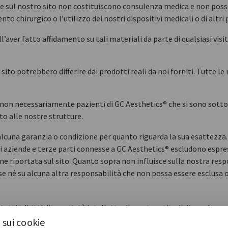
te sul nostro sito non costituiscono consulenza medica e non posso
nto chirurgico o l’utilizzo dei nostri dispositivi medicali o di altri 
’aver fatto affidamento su tali materiali da parte di qualsiasi vis
sito potrebbero differire dai prodotti reali da noi forniti. Tutte le
e non necessariamente pazienti di GC Aesthetics® che si sono sotto
o alle nostre strutture.
 alcuna garanzia o condizione per quanto riguarda la sua esattezza
 di aziende e terze parti connesse a GC Aesthetics® escludono esp
one riportata sul sito. Quanto sopra non influisce sulla nostra resp
ese né su alcuna altra responsabilità che non possa essere esclusa o
tutti i diritti di proprietà intellettuale contenuti nel sito web e 
tto il mondo. Tutti questi diritti sono riservati. L’utente potrà sta
 sui cookie