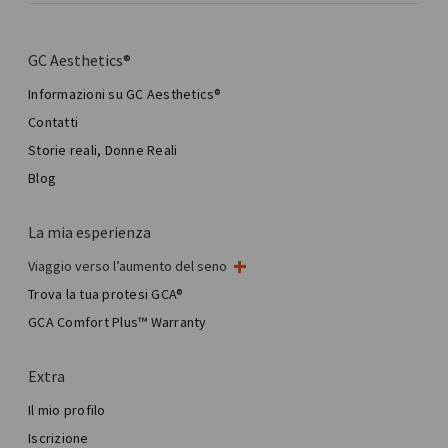
GC Aesthetics®
Informazioni su GC Aesthetics®
Contatti
Storie reali, Donne Reali
Blog
La mia esperienza
Viaggio verso l’aumento del seno
Il mio intervento al seno
Trova la tua protesi GCA®
Chirurgia mammaria estetica
GCA Comfort Plus™ Warranty
Total Breast Reconstruction™
Extra
Il mio profilo
Iscrizione