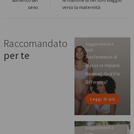
seno
verso la maternità
Raccomandato
Suggerimenti e
fatti
per te
Trasferimento di
Grasso vs Impianti
Mammari: Qual è la
Differenza?
Leggi di più
Suggerimenti e
fatti