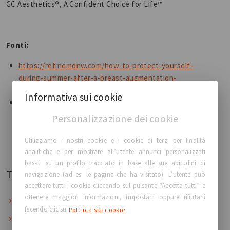
GC Aesthetics®️, A Confident Choice for Life™️
Fonti:
https://refinemdnw.com/how-to-protect-yourself-
during-summer-after-a-breast-augmentation-
surgery/
Informativa sui cookie
https://www.theplasticsurgerycenter.com/hitting-
the-beach-after-getting-breast-implants-what-you-
Personalizzazione dei cookie
should-know/
Utilizziamo i nostri cookie e i cookie di terzi per finalità
analitiche e per mostrare all’utente annunci personalizzati
basati su un profilo tracciato in base alle sue abitudini di
Tutte le categorie
navigazione (ad es. le pagine che ha visitato). L’utente può
accettare tutti i cookie cliccando sul pulsante “Accetta tutti” e
ottenere maggiori informazioni, impostarli oppure rifiutarli
Uno stile di vita sano
facendo clic su
Politica sui cookie
Il tuo corpo, la tua scelta