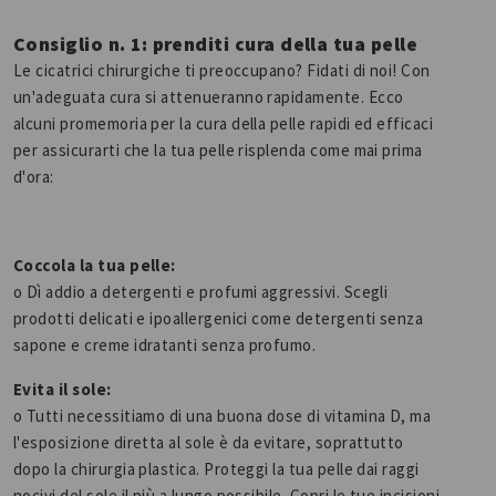
Consiglio n. 1: prenditi cura della tua pelle
Le cicatrici chirurgiche ti preoccupano? Fidati di noi! Con
un'adeguata cura si attenueranno rapidamente. Ecco
alcuni promemoria per la cura della pelle rapidi ed efficaci
per assicurarti che la tua pelle risplenda come mai prima
d'ora:
Coccola la tua pelle:
o Dì addio a detergenti e profumi aggressivi. Scegli
prodotti delicati e ipoallergenici come detergenti senza
sapone e creme idratanti senza profumo.
Evita il sole:
o Tutti necessitiamo di una buona dose di vitamina D, ma
l'esposizione diretta al sole è da evitare, soprattutto
dopo la chirurgia plastica. Proteggi la tua pelle dai raggi
nocivi del sole il più a lungo possibile. Copri le tue incisioni