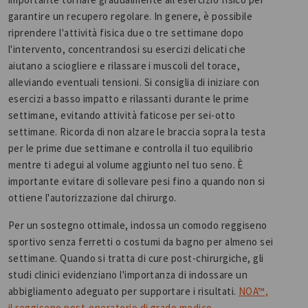
garantire un recupero regolare. In genere, è possibile
riprendere l'attività fisica due o tre settimane dopo
l'intervento, concentrandosi su esercizi delicati che
aiutano a sciogliere e rilassare i muscoli del torace,
alleviando eventuali tensioni. Si consiglia di iniziare con
esercizi a basso impatto e rilassanti durante le prime
settimane, evitando attività faticose per sei-otto
settimane. Ricorda di non alzare le braccia sopra la testa
per le prime due settimane e controlla il tuo equilibrio
mentre ti adegui al volume aggiunto nel tuo seno. È
importante evitare di sollevare pesi fino a quando non si
ottiene l'autorizzazione dal chirurgo.
Per un sostegno ottimale, indossa un comodo reggiseno
sportivo senza ferretti o costumi da bagno per almeno sei
settimane. Quando si tratta di cure post-chirurgiche, gli
studi clinici evidenziano l'importanza di indossare un
abbigliamento adeguato per supportare i risultati.
NOA™,
il reggiseno post-operatorio di grado medico