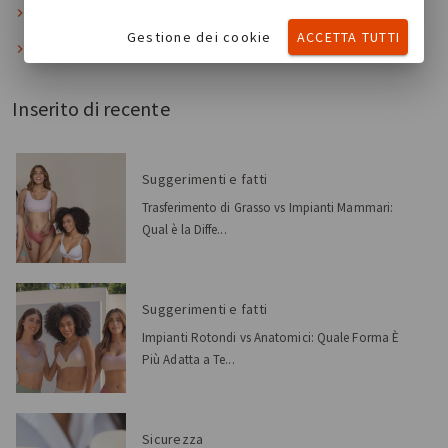
Suggerimenti e fatti
Gestione dei cookie
ACCETTA TUTTI
Sicurezza
Inserito di recente
Suggerimenti e fatti
Trasferimento di Grasso vs Impianti Mammari:
Qual è la Diffe...
Suggerimenti e fatti
Impianti Rotondi vs Anatomici: Quale Forma È
Più Adatta a Te...
Sicurezza