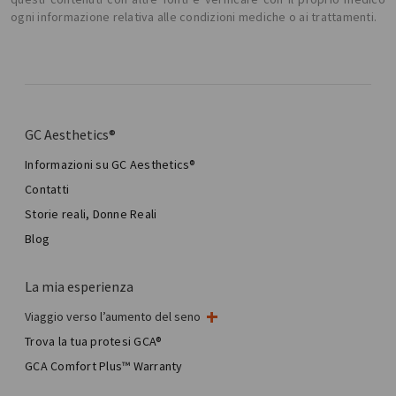
ogni informazione relativa alle condizioni mediche o ai trattamenti.
GC Aesthetics®
Informazioni su GC Aesthetics®
Contatti
Storie reali, Donne Reali
Blog
La mia esperienza
Viaggio verso l’aumento del seno
Il mio intervento al seno
Trova la tua protesi GCA®
Chirurgia mammaria estetica
GCA Comfort Plus™ Warranty
Total Breast Reconstruction™