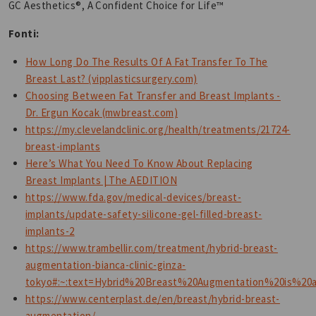
GC Aesthetics®️, A Confident Choice for Life™️
Fonti:
How Long Do The Results Of A Fat Transfer To The
Breast Last? (vipplasticsurgery.com)
Choosing Between Fat Transfer and Breast Implants -
Dr. Ergun Kocak (mwbreast.com)
https://my.clevelandclinic.org/health/treatments/21724-
breast-implants
Here’s What You Need To Know About Replacing
Breast Implants | The AEDITION
https://www.fda.gov/medical-devices/breast-
implants/update-safety-silicone-gel-filled-breast-
implants-2
https://www.trambellir.com/treatment/hybrid-breast-
augmentation-bianca-clinic-ginza-
tokyo#:~:text=Hybrid%20Breast%20Augmentation%20is%2
https://www.centerplast.de/en/breast/hybrid-breast-
augmentation/