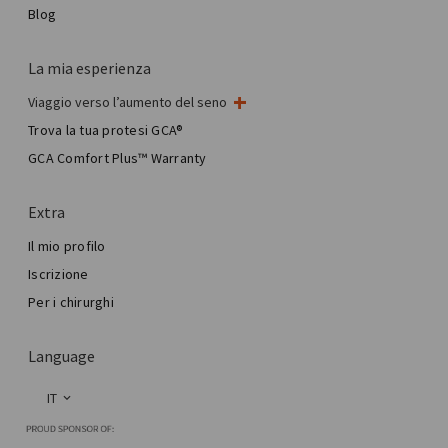
Blog
La mia esperienza
Viaggio verso l’aumento del seno
Il mio intervento al seno
Trova la tua protesi GCA®
Chirurgia mammaria estetica
GCA Comfort Plus™ Warranty
Total Breast Reconstruction™
Extra
Il mio profilo
Iscrizione
Per i chirurghi
Language
IT